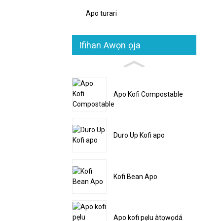
Apo turari
Ifihan Awọn ọja
Apo Kofi Compostable
Duro Up Kofi apo
Kofi Bean Apo
Apo kofi pẹlu àtọwọdá