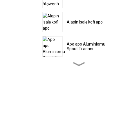
Alapin Isalẹ kofi apo
Apo apo Aluminiomu
Spout Ti adani
Kraft Paper Spout Apo
Apo Spout igun
Liquid Spout Bag