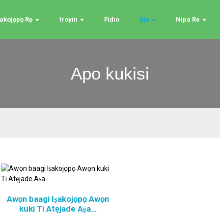
ṣakojọpọ Rọ
Iroyin
Fidio
Ọja
Nipa Re
Apo kukisi
Awọn baagi Iṣakojọpọ Awọn
kuki Ti Atẹjade Aṣa…