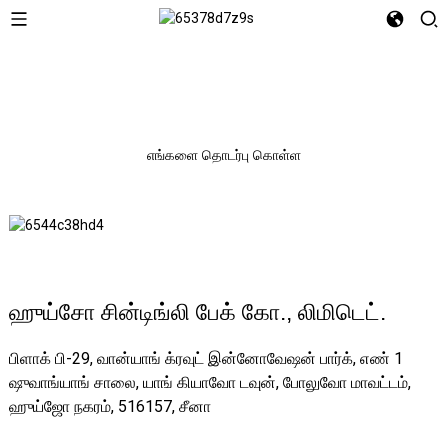
எங்களை தொடர்பு கொள்ள
ஹுய்சோ சின்டிங்லி பேக் கோ., லிமிடெட்.
பிளாக் பி-29, வான்யாங் க்ரவுட் இன்னோவேஷன் பார்க், எண் 1
ஷுவாங்யாங் சாலை, யாங் கியாவோ டவுன், போலுவோ மாவட்டம்,
ஹுய்ஜோ நகரம், 516157, சீனா