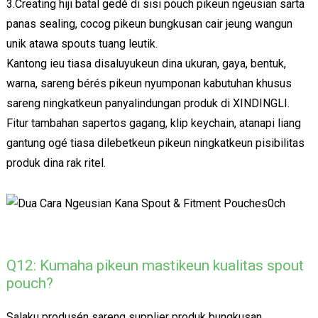
3.Creating hiji batal gedé di sisi pouch pikeun ngeusian sarta
panas sealing, cocog pikeun bungkusan cair jeung wangun
unik atawa spouts tuang leutik.
Kantong ieu tiasa disaluyukeun dina ukuran, gaya, bentuk,
warna, sareng bérés pikeun nyumponan kabutuhan khusus
sareng ningkatkeun panyalindungan produk di XINDINGLI.
Fitur tambahan sapertos gagang, klip keychain, atanapi liang
gantung ogé tiasa dilebetkeun pikeun ningkatkeun pisibilitas
produk dina rak ritel.
Q12: Kumaha pikeun mastikeun kualitas spout
pouch?
Salaku produsén sareng supplier produk bungkusan