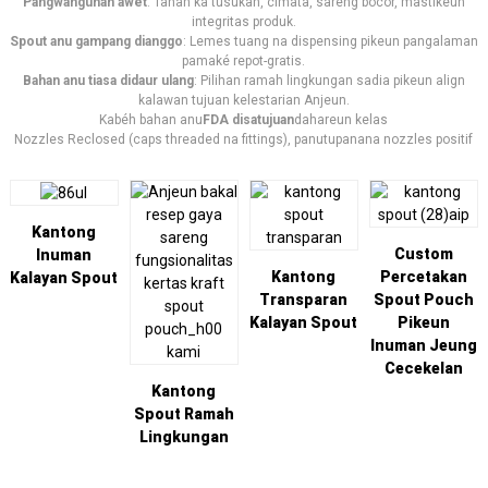
Pangwangunan awét
: Tahan ka tusukan, cimata, sareng bocor, mastikeun
integritas produk.
Spout anu gampang dianggo
: Lemes tuang na dispensing pikeun pangalaman
pamaké repot-gratis.
Bahan anu tiasa didaur ulang
: Pilihan ramah lingkungan sadia pikeun align
kalawan tujuan kelestarian Anjeun.
Kabéh bahan anu
FDA disatujuan
dahareun kelas
Nozzles Reclosed (caps threaded na fittings), panutupanana nozzles positif
Kantong
Custom
Inuman
Kantong
Percetakan
Kalayan Spout
Transparan
Spout Pouch
Kalayan Spout
Pikeun
Inuman Jeung
Cecekelan
Kantong
Spout Ramah
Lingkungan