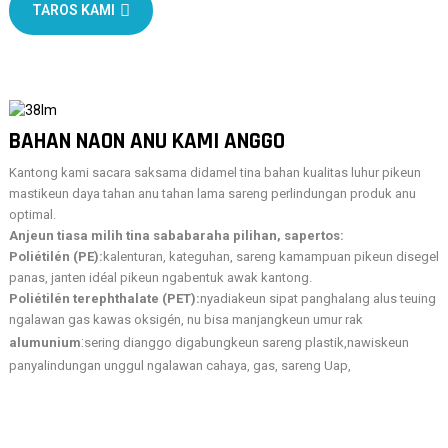
TAROS KAMI
BAHAN NAON ANU KAMI ANGGO
Kantong kami sacara saksama didamel tina bahan kualitas luhur pikeun
mastikeun daya tahan anu tahan lama sareng perlindungan produk anu
optimal.
Anjeun tiasa milih tina sababaraha pilihan, sapertos:
Poliétilén (PE):
kalenturan, kateguhan, sareng kamampuan pikeun disegel
panas, janten idéal pikeun ngabentuk awak kantong.
Poliétilén terephthalate (PET):
nyadiakeun sipat panghalang alus teuing
ngalawan gas kawas oksigén, nu bisa manjangkeun umur rak
:
alumunium
sering dianggo digabungkeun sareng plastik,
nawiskeun
panyalindungan unggul ngalawan cahaya, gas, sareng Uap,