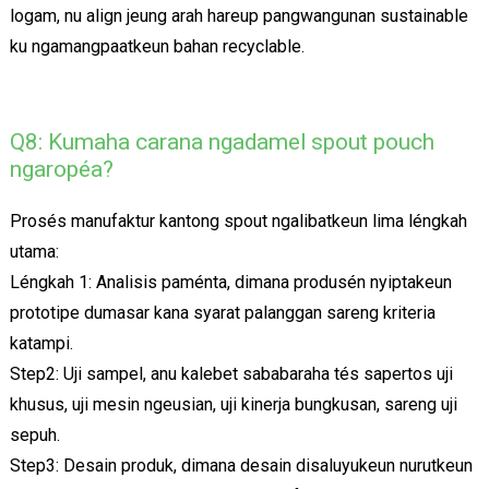
logam, nu align jeung arah hareup pangwangunan sustainable
ku ngamangpaatkeun bahan recyclable.
Q8: Kumaha carana ngadamel spout pouch
ngaropéa?
Prosés manufaktur kantong spout ngalibatkeun lima léngkah
utama:
Léngkah 1: Analisis paménta, dimana produsén nyiptakeun
prototipe dumasar kana syarat palanggan sareng kriteria
katampi.
Step2: Uji sampel, anu kalebet sababaraha tés sapertos uji
khusus, uji mesin ngeusian, uji kinerja bungkusan, sareng uji
sepuh.
Step3: Desain produk, dimana desain disaluyukeun nurutkeun