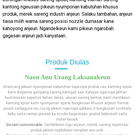
kantong ngeusian pikeun nyumponan kabutuhan khusus
produk, merek sareng industri anjeun. Salaku tambahan, anjeun
tiasa milih warna sareng posisi nozzle dumasar kana
kahoyong anjeun. Ngandelkeun kami pikeun ngarobah
gagasan anjeun jadi kanyataan.
.
Produk Diulas
Naon Anu Urang Laksanakeun
Dirancang pikeun nyumponan kabutuhan rupa-rupa produk cair, kantong spout
kami dispense gampang sareng katingali saé. Kalayan rupa-rupa pilihan
kustomisasi sapertos bahan, bérés, ukuran sareng bentuk, kami mastikeun
kantong spout kami nyumponan syarat bungkusan khusus anjeun. format
pouch serbaguna ieu cocog pikeun rupa-rupa aplikasi, ti bungkusan cocktails
beku sarta sampo piaraan ka scrubs kageulisan, produk beberesih sarta
muter keusik.
Desain customizable
: Tambihkeun logo anjeun, merek, sareng inpormasi
produk pikeun nyiptakeun tampilan anu unik.