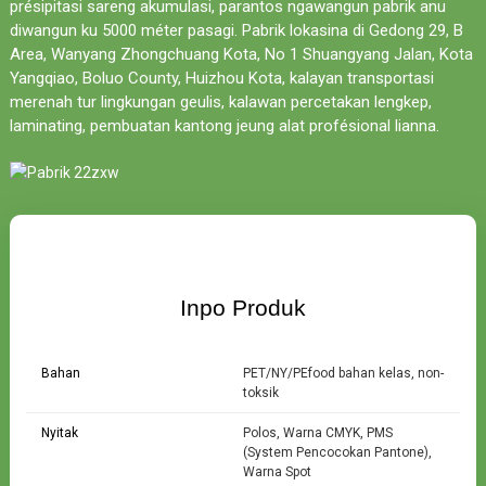
présipitasi sareng akumulasi, parantos ngawangun pabrik anu
diwangun ku 5000 méter pasagi. Pabrik lokasina di Gedong 29, B
Area, Wanyang Zhongchuang Kota, No 1 Shuangyang Jalan, Kota
Yangqiao, Boluo County, Huizhou Kota, kalayan transportasi
merenah tur lingkungan geulis, kalawan percetakan lengkep,
laminating, pembuatan kantong jeung alat profésional lianna.
Inpo Produk
Bahan
PET/NY/PEfood bahan kelas, non-
toksik
Nyitak
Polos, Warna CMYK, PMS
(System Pencocokan Pantone),
Warna Spot