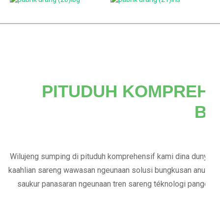
PITUDUH KOMPREHE
BU
Wilujeng sumping di pituduh komprehensif kami dina dunya bungkusan kantong stand-up! Salaku perusahaan produk
kaahlian sareng wawasan ngeunaan solusi bungkusan anu inovatif sareng serbaguna ieu. Naha anjeun profésional anu 
saukur panasaran ngeunaan tren sareng téknologi pangéngga
i