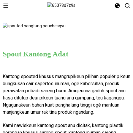
Spout Kantong Adat
Kantong spouted khusus mangrupikeun pilihan populér pikeun
bungkusan cair sapertos inuman, ogé kabersihan, produk
perawatan pribadi sareng bumi. Aranjeunna gaduh spout anu
tiasa ditutup deui pikeun tuang anu gampang, teu kaganggu.
Ngagunakeun bahan kuat-panghalang tinggi ogé mantuan
manjangkeun umur rak tina produk ngandung.
Kami nawiskeun kantong spout anu dicitak, kantong plastik
borongan khusus sareng spout, kantong inuman sareng