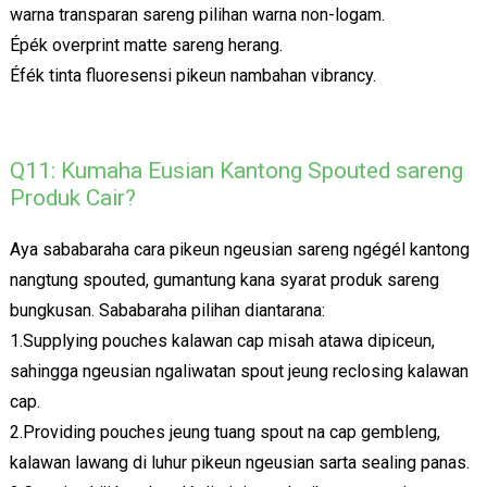
warna transparan sareng pilihan warna non-logam.
Épék overprint matte sareng herang.
Éfék tinta fluoresensi pikeun nambahan vibrancy.
Q11: Kumaha Eusian Kantong Spouted sareng
Produk Cair?
Aya sababaraha cara pikeun ngeusian sareng ngégél kantong
nangtung spouted, gumantung kana syarat produk sareng
bungkusan. Sababaraha pilihan diantarana:
1.Supplying pouches kalawan cap misah atawa dipiceun,
sahingga ngeusian ngaliwatan spout jeung reclosing kalawan
cap.
2.Providing pouches jeung tuang spout na cap gembleng,
kalawan lawang di luhur pikeun ngeusian sarta sealing panas.