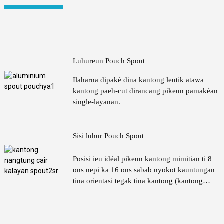
Posisi ieu idéal pikeun kantong mimitian ti 8
ons nepi ka 16 ons sabab nyokot kauntungan
tina orientasi tegak tina kantong (kantong
stand-up), mere pamaké kontrol gede lamun
ngakses eusi.
Luhureun Pouch Spout
Ilaharna dipaké dina kantong leutik atawa
kantong paeh-cut dirancang pikeun pamakéan
single-layanan.
Sisi luhur Pouch Spout
Posisi ieu idéal pikeun kantong mimitian ti 8
ons nepi ka 16 ons sabab nyokot kauntungan
tina orientasi tegak tina kantong (kantong
stand-up), mere pamaké kontrol gede lamun
ngakses eusi.
Luhureun Pouch Spout