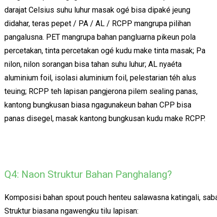
darajat Celsius suhu luhur masak ogé bisa dipaké jeung
didahar, teras pepet / PA / AL / RCPP mangrupa pilihan
pangalusna. PET mangrupa bahan pangluarna pikeun pola
percetakan, tinta percetakan ogé kudu make tinta masak; Pa
nilon, nilon sorangan bisa tahan suhu luhur; AL nyaéta
aluminium foil, isolasi aluminium foil, pelestarian téh alus
teuing; RCPP teh lapisan pangjerona pilem sealing panas,
kantong bungkusan biasa ngagunakeun bahan CPP bisa
panas disegel, masak kantong bungkusan kudu make RCPP.
Q4: Naon Struktur Bahan Panghalang?
Komposisi bahan spout pouch henteu salawasna katingali, saba
Struktur biasana ngawengku tilu lapisan: