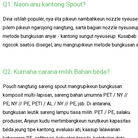
Q1: Naon anu kantong Spout?
Dina istilah populér, nya éta pikeun nambahkeun nozzle nyeuse
pilem pikeun ngarojong nangtung, sarta bagian nozzle nyeuse
metode bungkusan anyar - kantong sungut nyeuseup. Kusabab é
ngocok saatos disegel, anu mangrupikeun metode bungkusan an
Q2: Kumaha carana milih Bahan béda?
Pouch nangtung sareng spout mangrupikeun bungkusan
komposit multi-lapisan, sareng bahan umumna PET / NY //
PE, NY // PE, PETI / AL / NY // PE, jsb. Di antarana,
bungkusan leutik sareng lampu tiasa milih. PET / PE, salaku
produser, Anjeun kudu mertimbangkeun nurutkeun kapasitas
béda jeung tipe kantong, evaluasi ati, kaasup lalawanan