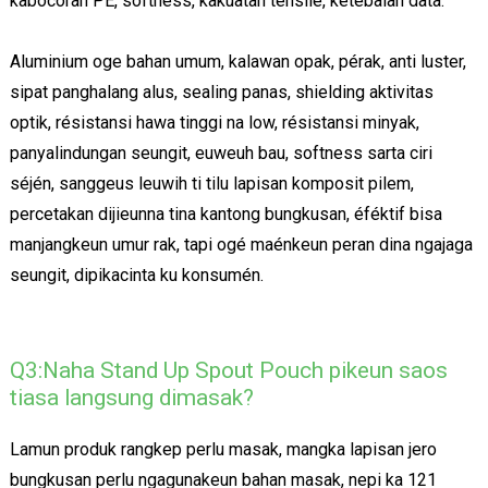
kabocoran PE, softness, kakuatan tensile, ketebalan data.
Aluminium oge bahan umum, kalawan opak, pérak, anti luster,
sipat panghalang alus, sealing panas, shielding aktivitas
optik, résistansi hawa tinggi na low, résistansi minyak,
panyalindungan seungit, euweuh bau, softness sarta ciri
séjén, sanggeus leuwih ti tilu lapisan komposit pilem,
percetakan dijieunna tina kantong bungkusan, éféktif bisa
manjangkeun umur rak, tapi ogé maénkeun peran dina ngajaga
seungit, dipikacinta ku konsumén.
Q3:Naha Stand Up Spout Pouch pikeun saos
tiasa langsung dimasak?
Lamun produk rangkep perlu masak, mangka lapisan jero
bungkusan perlu ngagunakeun bahan masak, nepi ka 121