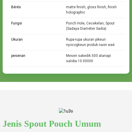
Bérés
matte finish, gloss finish, finish
holographic
Fungsi
Punch Hole, Cecekelan, Spout
(Sadaya Diaméter Sadia)
Ukuran
Rupa-rupa ukuran pikeun
nyocogkeun produk naon waé
pesenan
Mesen sakedik 500 atanapi
saloba 10.00000
Luhureun Pouch Spout
Ilaharna dipaké dina kantong leutik atawa
kantong paeh-cut dirancang pikeun pamakéan
single-layanan.
Jenis Spout Pouch Umum
Sisi luhur Pouch Spout