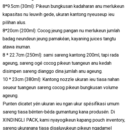
8*9.5cm (30ml): Pikeun bungkusan kadaharan anu merlukeun
kapasitas nu leuwih gede, ukuran kantong nyeuseup ieu
pilihan alus.
8*20cm (200ml): Cocog jeung pangan nu merlukeun jumlah
badag neundeun jeung pamakéan, kayaning juices tangtu
atawa inuman.
8 * 22.7cm (250ml): sami sareng kantong 200ml, tapi rada
ageung, sareng ogé cocog pikeun tuangeun anu kedah
disimpen sareng dianggo dina jumlah anu ageung.
10 * 23cm (380ml): Kantong nozzle ukuran ieu tiasa nahan
seueur tuangeun sareng cocog pikeun bungkusan volume
ageung.
Punten dicatet yén ukuran ieu ngan ukur spésifikasi umum
sareng tiasa bénten-béda gumantung kana produsén. Di
XINDINGLI PACK, kami nyayogikeun kapang pouch inventory,
sareng ukuranana tiasa disaluyukeun pikeun ngadamel