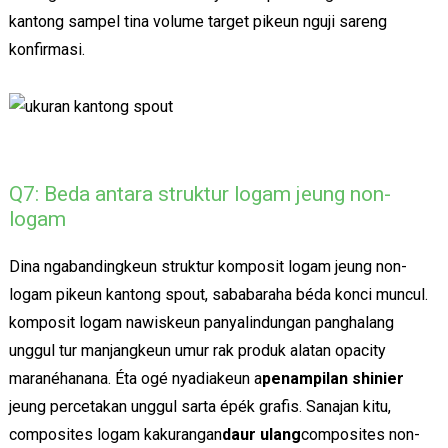
kantong sampel tina volume target pikeun nguji sareng
konfirmasi.
Q7: Beda antara struktur logam jeung non-
logam
Dina ngabandingkeun struktur komposit logam jeung non-
logam pikeun kantong spout, sababaraha béda konci muncul.
komposit logam nawiskeun panyalindungan panghalang
unggul tur manjangkeun umur rak produk alatan opacity
maranéhanana. Éta ogé nyadiakeun a
penampilan shinier
jeung percetakan unggul sarta épék grafis. Sanajan kitu,
composites logam kakurangan
daur ulang
composites non-