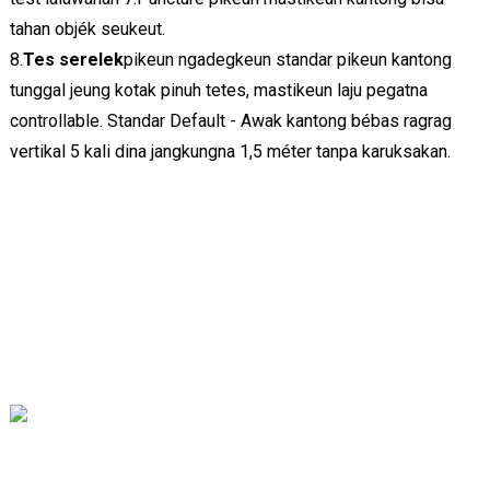
tahan objék seukeut.
8.
Tes serelek
pikeun ngadegkeun standar pikeun kantong
tunggal jeung kotak pinuh tetes, mastikeun laju pegatna
controllable. Standar Default - Awak kantong bébas ragrag
vertikal 5 kali dina jangkungna 1,5 méter tanpa karuksakan.
Hal ieu kacida penting pikeun ngurus sabar, sarta sabar bakal