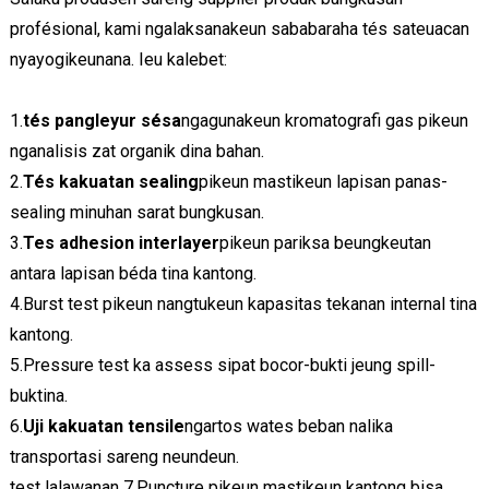
profésional, kami ngalaksanakeun sababaraha tés sateuacan
nyayogikeunana. Ieu kalebet:
1.
tés pangleyur sésa
ngagunakeun kromatografi gas pikeun
nganalisis zat organik dina bahan.
2.
Tés kakuatan sealing
pikeun mastikeun lapisan panas-
sealing minuhan sarat bungkusan.
3.
Tes adhesion interlayer
pikeun pariksa beungkeutan
antara lapisan béda tina kantong.
4.Burst test pikeun nangtukeun kapasitas tekanan internal tina
kantong.
5.Pressure test ka assess sipat bocor-bukti jeung spill-
buktina.
6.
Uji kakuatan tensile
ngartos wates beban nalika
transportasi sareng neundeun.
test lalawanan 7.Puncture pikeun mastikeun kantong bisa