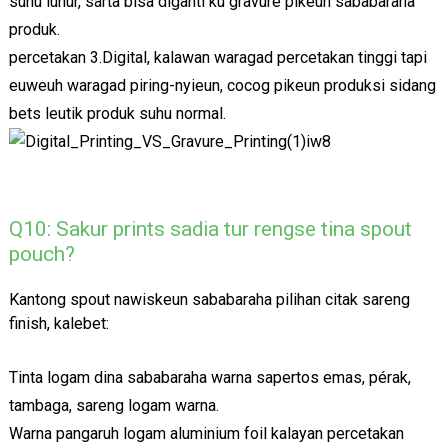
suhu luhur, sarta bisa diganti ku gravure pikeun sababaraha
produk.
percetakan 3.Digital, kalawan waragad percetakan tinggi tapi
euweuh waragad piring-nyieun, cocog pikeun produksi sidang
bets leutik produk suhu normal.
Q10: Sakur prints sadia tur rengse tina spout
pouch?
Kantong spout nawiskeun sababaraha pilihan citak sareng
finish, kalebet:
Tinta logam dina sababaraha warna sapertos emas, pérak,
tambaga, sareng logam warna.
Warna pangaruh logam aluminium foil kalayan percetakan