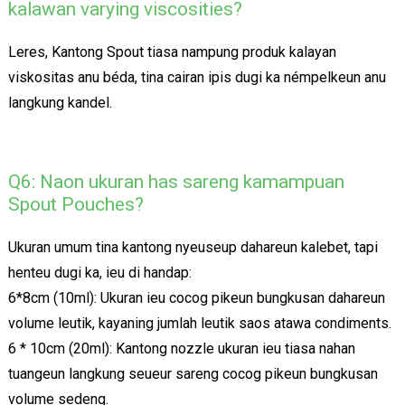
kalawan varying viscosities?
Leres, Kantong Spout tiasa nampung produk kalayan
viskositas anu béda, tina cairan ipis dugi ka némpelkeun anu
langkung kandel.
Q6: Naon ukuran has sareng kamampuan
Spout Pouches?
Ukuran umum tina kantong nyeuseup dahareun kalebet, tapi
henteu dugi ka, ieu di handap:
6*8cm (10ml): Ukuran ieu cocog pikeun bungkusan dahareun
volume leutik, kayaning jumlah leutik saos atawa condiments.
6 * 10cm (20ml): Kantong nozzle ukuran ieu tiasa nahan
tuangeun langkung seueur sareng cocog pikeun bungkusan
volume sedeng.