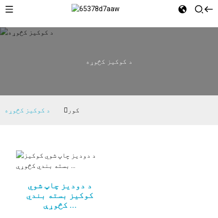
د کوکیز کڅوړه
کور
د کوکیز کڅوړه
د دودیز چاپ شوي
کوکیز بسته بندي
کڅوړې ...