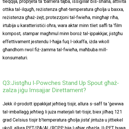
tleqqija, proprjetà ta 'barriera tajba, issiġillar bis-sħana, attività
ottika tal-ilqugħ, reżistenza għat-temperatura għolja u baxxa,
reżistenza għaż-żejt, protezzjoni tal-fwieħa, mingħajr riħa,
irtubija u karatteristiċi oħra, wara aktar minn tliet saffi ta 'film
kompost, stampar magħmul minn boroż tal-ippakkjar, jistgħu
effettivament jestendu l-ħajja fuq l-ixkaffa, iżda wkoll
għandhom rwol fiż-żamma tal-fwieħa, maħbuba mill-
konsumaturi.
Q3:Jistgħu l-Powches Stand Up Spout għaż-
zalza jiġu Imsajjar Direttament?
Jekk il-prodott ippakkjat jeħtieġ tisjir, allura s-saff ta 'ġewwa
tal-imballaġġ jeħtieġ li juża materjali tat-tisjir, biex jilħaq 121
grad Celsius tisjir b'temperatura għolja jista' jintuża u jittiekel
ukoll, allura PET/PA/AL/RCPP hija l-aħjar għażla. Il-PET huwa