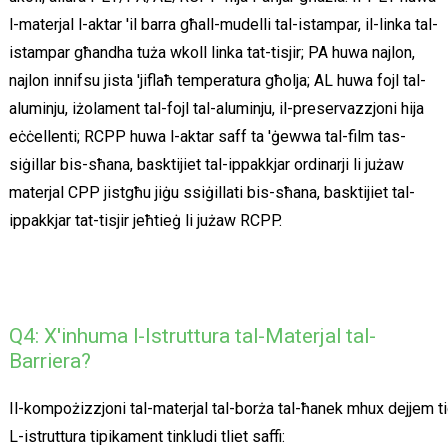
l-materjal l-aktar 'il barra għall-mudelli tal-istampar, il-linka tal-
istampar għandha tuża wkoll linka tat-tisjir; PA huwa najlon,
najlon innifsu jista 'jiflaħ temperatura għolja; AL huwa fojl tal-
aluminju, iżolament tal-fojl tal-aluminju, il-preservazzjoni hija
eċċellenti; RCPP huwa l-aktar saff ta 'ġewwa tal-film tas-
siġillar bis-sħana, basktijiet tal-ippakkjar ordinarji li jużaw
materjal CPP jistgħu jiġu ssiġillati bis-sħana, basktijiet tal-
ippakkjar tat-tisjir jeħtieġ li jużaw RCPP.
Q4: X'inhuma l-Istruttura tal-Materjal tal-
Barriera?
Il-kompożizzjoni tal-materjal tal-borża tal-ħanek mhux dejjem tidhe
L-istruttura tipikament tinkludi tliet saffi: