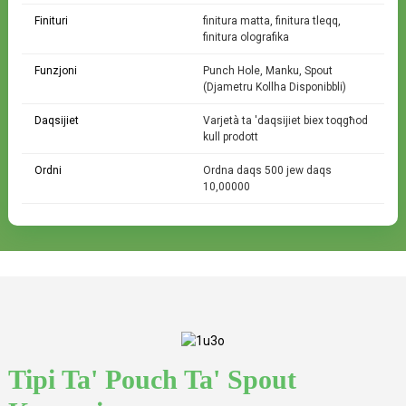
Finituri
finitura matta, finitura tleqq,
finitura olografika
Funzjoni
Punch Hole, Manku, Spout
(Djametru Kollha Disponibbli)
Daqsijiet
Varjetà ta 'daqsijiet biex toqgħod
kull prodott
Ordni
Ordna daqs 500 jew daqs
10,00000
Fuq tal-Pouch Spout
Tipikament użat fuq boroż iżgħar jew boroż
die-cut iddisinjati għal użu wieħed.
Tipi Ta' Pouch Ta' Spout