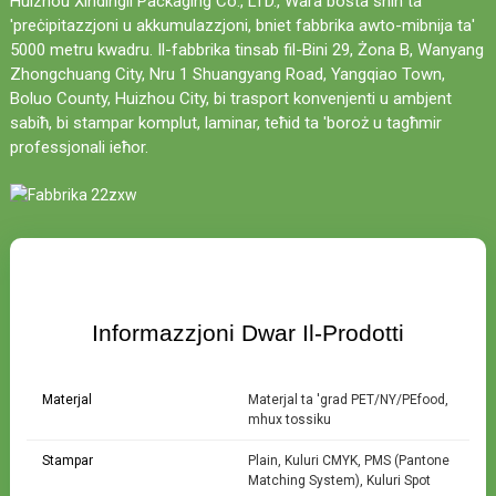
Huizhou Xindingli Packaging Co., LTD., Wara bosta snin ta
'preċipitazzjoni u akkumulazzjoni, bniet fabbrika awto-mibnija ta'
5000 metru kwadru. Il-fabbrika tinsab fil-Bini 29, Żona B, Wanyang
Zhongchuang City, Nru 1 Shuangyang Road, Yangqiao Town,
Boluo County, Huizhou City, bi trasport konvenjenti u ambjent
sabiħ, bi stampar komplut, laminar, teħid ta 'boroż u tagħmir
professjonali ieħor.
Informazzjoni Dwar Il-Prodotti
Materjal
Materjal ta 'grad PET/NY/PEfood,
mhux tossiku
Stampar
Plain, Kuluri CMYK, PMS (Pantone
Matching System), Kuluri Spot