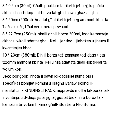
8 * 9.5cm (30ml): Għall-ippakkjar tal-ikel li jeħtieġ kapaċità
akbar, dan id-daqs tal-borża tal-ġbid huwa għażla tajba.
8 * 20cm (200ml): Adattat għal ikel li jeħtieġ ammonti kbar ta
'ħażna u użu, bħal ċerti meraq jew xorb.
8 * 22.7cm (250ml): simili għall-borża 200ml, iżda kemmxejn
akbar, u wkoll adattat għall-ikel li jeħtieġ li jinħażen u jintuża fi
kwantitajiet kbar.
10 * 23cm (380ml): Din il-borża taż-żennuna tad-daqs tista
'żżomm ammont kbir ta' ikel u hija adattata għall-ippakkjar ta
'volum kbir.
Jekk jogħġbok innota li dawn id-daqsijiet huma biss
speċifikazzjonijiet komuni u jistgħu jvarjaw skond il-
manifattur. F'XINDINGLI PACK, nipprovdu moffa tal-borża tal-
inventarju, u d-daqs jista 'jiġi aġġustat biex isiru boroż tal-
kampjuni ta' volum fil-mira għall-ittestjar u l-konferma.