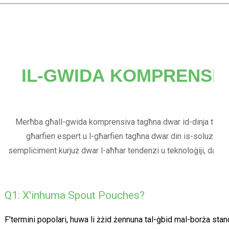
IL-GWIDA KOMPRENSIV
Merħba għall-gwida komprensiva tagħna dwar id-dinja tal-ippakkjar tal-borża stand-up! Bħala kumpanija ewlenija tal-
għarfien espert u l-għarfien tagħna dwar din is-soluzzjoni tal-ippakkjar innovattiva u versatili. Kemm
sempliċiment kurjuż dwar l-aħħar tendenzi u teknoloġiji, dan i
Q1: X'inhuma Spout Pouches?
F'termini popolari, huwa li żżid żennuna tal-ġbid mal-borża stand