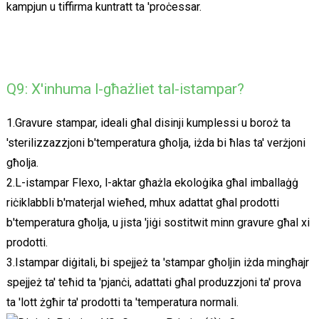
kampjun u tiffirma kuntratt ta 'proċessar.
Q9: X'inhuma l-għażliet tal-istampar?
1.Gravure stampar, ideali għal disinji kumplessi u boroż ta
'sterilizzazzjoni b'temperatura għolja, iżda bi ħlas ta' verżjoni
għolja.
2.L-istampar Flexo, l-aktar għażla ekoloġika għal imballaġġ
riċiklabbli b'materjal wieħed, mhux adattat għal prodotti
b'temperatura għolja, u jista 'jiġi sostitwit minn gravure għal xi
prodotti.
3.Istampar diġitali, bi spejjeż ta 'stampar għoljin iżda mingħajr
spejjeż ta' teħid ta 'pjanċi, adattati għal produzzjoni ta' prova
ta 'lott żgħir ta' prodotti ta 'temperatura normali.