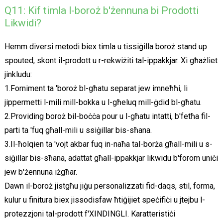
Q11: Kif timla l-boroż b'żennuna bi Prodotti
Likwidi?
Hemm diversi metodi biex timla u tissiġilla boroż stand up
spouted, skont il-prodott u r-rekwiżiti tal-ippakkjar. Xi għażliet
jinkludu:
1.Forniment ta 'boroż bl-għatu separat jew imneħħi, li
jippermetti l-mili mill-bokka u l-għeluq mill-ġdid bl-għatu.
2.Providing boroż bil-boċċa pour u l-għatu intatti, b'fetħa fil-
parti ta 'fuq għall-mili u ssiġillar bis-sħana.
3.Il-ħolqien ta 'vojt akbar fuq in-naħa tal-borża għall-mili u s-
siġillar bis-sħana, adattat għall-ippakkjar likwidu b'forom uniċi
jew b'żennuna iżgħar.
Dawn il-boroż jistgħu jiġu personalizzati fid-daqs, stil, forma,
kulur u finitura biex jissodisfaw ħtiġijiet speċifiċi u jtejbu l-
protezzjoni tal-prodott f'XINDINGLI. Karatteristiċi