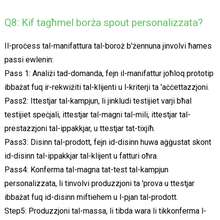
Q8: Kif tagħmel borża spout personalizzata?
Il-proċess tal-manifattura tal-boroż b'żennuna jinvolvi ħames
passi ewlenin:
Pass 1: Analiżi tad-domanda, fejn il-manifattur joħloq prototip
ibbażat fuq ir-rekwiżiti tal-klijenti u l-kriterji ta 'aċċettazzjoni.
Pass2: Ittestjar tal-kampjun, li jinkludi testijiet varji bħal
testijiet speċjali, ittestjar tal-magni tal-mili, ittestjar tal-
prestazzjoni tal-ippakkjar, u ttestjar tat-tixjiħ.
Pass3: Disinn tal-prodott, fejn id-disinn huwa aġġustat skont
id-disinn tal-ippakkjar tal-klijent u fatturi oħra.
Pass4: Konferma tal-magna tat-test tal-kampjun
personalizzata, li tinvolvi produzzjoni ta 'prova u ttestjar
ibbażat fuq id-disinn miftiehem u l-pjan tal-prodott.
Step5: Produzzjoni tal-massa, li tibda wara li tikkonferma l-