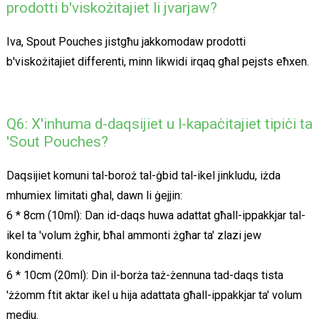
prodotti b'viskożitajiet li jvarjaw?
Iva, Spout Pouches jistgħu jakkomodaw prodotti
b'viskożitajiet differenti, minn likwidi irqaq għal pejsts eħxen.
Q6: X'inhuma d-daqsijiet u l-kapaċitajiet tipiċi ta
'Sout Pouches?
Daqsijiet komuni tal-boroż tal-ġbid tal-ikel jinkludu, iżda
mhumiex limitati għal, dawn li ġejjin:
6 * 8cm (10ml): Dan id-daqs huwa adattat għall-ippakkjar tal-
ikel ta 'volum żgħir, bħal ammonti żgħar ta' zlazi jew
kondimenti.
6 * 10cm (20ml): Din il-borża taż-żennuna tad-daqs tista
'żżomm ftit aktar ikel u hija adattata għall-ippakkjar ta' volum
medju.