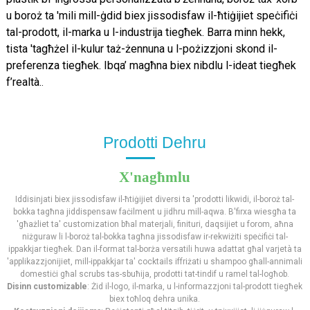
u boroż ta 'mili mill-ġdid biex jissodisfaw il-ħtiġijiet speċifiċi
tal-prodott, il-marka u l-industrija tiegħek. Barra minn hekk,
tista 'tagħżel il-kulur taż-żennuna u l-pożizzjoni skond il-
preferenza tiegħek. Ibqa’ magħna biex nibdlu l-ideat tiegħek
f’realtà.
.
Prodotti Dehru
X'nagħmlu
Iddisinjati biex jissodisfaw il-ħtiġijiet diversi ta 'prodotti likwidi, il-boroż tal-
bokka tagħna jiddispensaw faċilment u jidhru mill-aqwa. B'firxa wiesgħa ta
'għażliet ta' customization bħal materjali, finituri, daqsijiet u forom, aħna
niżguraw li l-boroż tal-bokka tagħna jissodisfaw ir-rekwiżiti speċifiċi tal-
ippakkjar tiegħek. Dan il-format tal-borża versatili huwa adattat għal varjetà ta
'applikazzjonijiet, mill-ippakkjar ta' cocktails iffriżati u shampoo għall-annimali
domestiċi għal scrubs tas-sbuħija, prodotti tat-tindif u ramel tal-logħob.
Disinn customizable
: Żid il-logo, il-marka, u l-informazzjoni tal-prodott tiegħek
biex toħloq dehra unika.