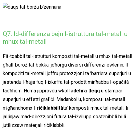
Q7: Id-differenza bejn l-istruttura tal-metall u
mhux tal-metall
Fit-tqabbil tal-istrutturi komposti tal-metall u mhux tal-metall
għall-boroż tal-bokka, joħorġu diversi differenzi ewlenin. Il-
kompożiti tal-metall joffru protezzjoni ta 'barriera superjuri u
jestendu l-ħajja fuq l-ixkaffa tal-prodott minħabba l-opaċità
tagħhom. Huma jipprovdu wkoll a
dehra tleqq
u stampar
superjuri u effetti grafiċi. Madankollu, komposti tal-metall
m'għandhomx l-
riċiklabbiltà
ta’ komposti mhux tal-metall, li
jallinjaw mad-direzzjoni futura tal-iżvilupp sostenibbli billi
jutilizzaw materjali riċiklabbli.