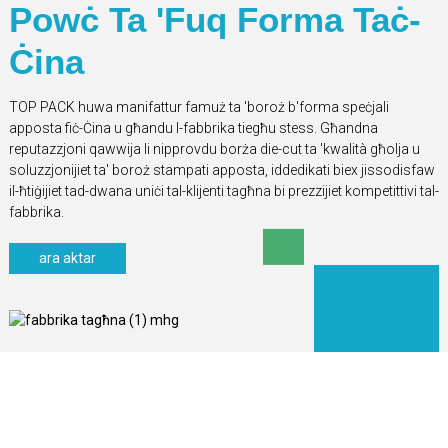
Powċ Ta 'Fuq Forma Taċ-
Ċina
TOP PACK huwa manifattur famuż ta 'boroż b'forma speċjali
apposta fiċ-Ċina u għandu l-fabbrika tiegħu stess. Għandna
reputazzjoni qawwija li nipprovdu borża die-cut ta 'kwalità għolja u
soluzzjonijiet ta' boroż stampati apposta, iddedikati biex jissodisfaw
il-ħtiġijiet tad-dwana uniċi tal-klijenti tagħna bi prezzijiet kompetittivi tal-
fabbrika.
ara aktar
IĊ-ĊERTIFIKAT TAGĦNA