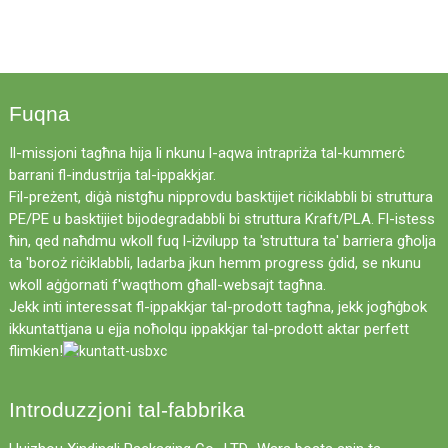
Fuqna
Il-missjoni tagħna hija li nkunu l-aqwa intrapriża tal-kummerċ
barrani fl-industrija tal-ippakkjar.
Fil-preżent, diġà nistgħu nipprovdu basktijiet riċiklabbli bi struttura
PE/PE u basktijiet bijodegradabbli bi struttura Kraft/PLA. Fl-istess
ħin, qed naħdmu wkoll fuq l-iżvilupp ta 'struttura ta' barriera għolja
ta 'boroż riċiklabbli, ladarba jkun hemm progress ġdid, se nkunu
wkoll aġġornati f'waqthom għall-websajt tagħna.
Jekk inti interessat fl-ippakkjar tal-prodott tagħna, jekk jogħġbok
ikkuntattjana u ejja noħolqu ippakkjar tal-prodott aktar perfett
flimkien!
Introduzzjoni tal-fabbrika