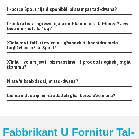
Il-borża Spout hija disponibbli bi stampar tad-dwana?
Il-bokka tista 'tiġi wweldjata mill-kantuniera tal-borża? Jew
biss min-nofs ta 'fuq?
X'inhuma l-fatturi ewlenin li għandek tikkonsidra meta
tagħżel boroż ta' Spout?
X'inhu l-volum jew il-piż massimu li l-prodotti tiegħek jistgħu
jżommu?
Nista 'nikseb daqsijiet tad-dwana?
Liema industriji huma adattati għal borża b'żennuna?
Fabbrikant U Fornitur Tal-