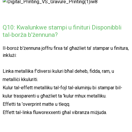
Q10: Kwalunkwe stampi u finituri Disponibbli
tal-borża b'żennuna?
Il-boroż b'żennuna joffru firxa ta' għażliet ta' stampar u finitura,
inklużi:
Linka metallika f'diversi kuluri bħal deheb, fidda, ram, u
metalliċi kkuluriti.
Kulur tal-effett metalliku tal-fojl tal-aluminju bi stampar bil-
kulur trasparenti u għażliet ta 'kulur mhux metalliku.
Effetti ta 'overprint matte u tleqq.
Effett tal-linka fluworexxenti għal vibranza miżjuda.