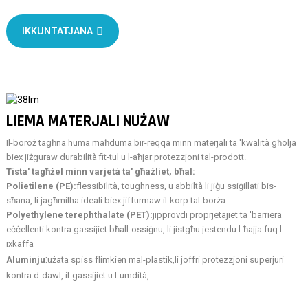
IKKUNTATJANA
LIEMA MATERJALI NUŻAW
Il-boroż tagħna huma maħduma bir-reqqa minn materjali ta 'kwalità għolja
biex jiżguraw durabilità fit-tul u l-aħjar protezzjoni tal-prodott.
Tista' tagħżel minn varjetà ta' għażliet, bħal:
Polietilene (PE):
flessibilità, toughness, u abbiltà li jiġu ssiġillati bis-
sħana, li jagħmilha ideali biex jiffurmaw il-korp tal-borża.
Polyethylene terephthalate (PET):
jipprovdi proprjetajiet ta 'barriera
eċċellenti kontra gassijiet bħall-ossiġnu, li jistgħu jestendu l-ħajja fuq l-
ixkaffa
:
Aluminju
użata spiss flimkien mal-plastik,
li joffri protezzjoni superjuri
kontra d-dawl, il-gassijiet u l-umdità,