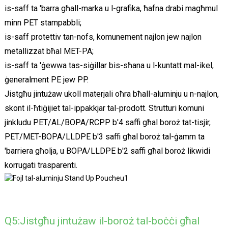
is-saff ta 'barra għall-marka u l-grafika, ħafna drabi magħmul
minn PET stampabbli;
is-saff protettiv tan-nofs, komunement najlon jew najlon
metallizzat bħal MET-PA;
is-saff ta 'ġewwa tas-siġillar bis-sħana u l-kuntatt mal-ikel,
ġeneralment PE jew PP.
Jistgħu jintużaw ukoll materjali oħra bħall-aluminju u n-najlon,
skont il-ħtiġijiet tal-ippakkjar tal-prodott. Strutturi komuni
jinkludu PET/AL/BOPA/RCPP b'4 saffi għal boroż tat-tisjir,
PET/MET-BOPA/LLDPE b'3 saffi għal boroż tal-ġamm ta
'barriera għolja, u BOPA/LLDPE b'2 saffi għal boroż likwidi
korrugati trasparenti.
Q5:Jistgħu jintużaw il-boroż tal-boċċi għal