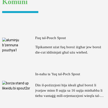
Komuni
In-naħa ta 'fuq tal-Poch Spout
Din il-pożizzjoni hija ideali għal boroż li
jvarjaw minn 8 uqija sa 16 uqija minħabba li
tieħu vantaġġ mill-orjentazzjoni wieqfa tal-
borża (borża stand-up), li tagħti lill-utent
kontroll akbar meta jaċċessa l-kontenut.
Fuq tal-Pouch Spout
Tipikament użat fuq boroż iżgħar jew boroż
die-cut iddisinjati għal użu wieħed.
In-naħa ta 'fuq tal-Poch Spout
Din il-pożizzjoni hija ideali għal boroż li
jvarjaw minn 8 uqija sa 16 uqija minħabba li
tieħu vantaġġ mill-orjentazzjoni wieqfa tal-
borża (borża stand-up), li tagħti lill-utent
kontroll akbar meta jaċċessa l-kontenut.