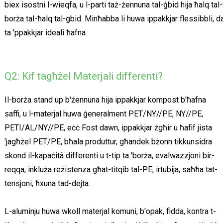
biex isostni l-wieqfa, u l-parti taż-żennuna tal-ġbid hija ħalq t
borża tal-ħalq tal-ġbid. Minħabba li huwa ippakkjar flessibbli, da
ta 'ppakkjar ideali ħafna.
Q2: Kif tagħżel Materjali differenti?
Il-borża stand up b'żennuna hija ippakkjar kompost b'ħafna
saffi, u l-materjal huwa ġeneralment PET/NY//PE, NY//PE,
PETI/AL/NY//PE, eċċ Fost dawn, ippakkjar żgħir u ħafif jista
'jagħżel PET/PE, bħala produttur, għandek bżonn tikkunsidra
skond il-kapaċità differenti u t-tip ta 'borża, evalwazzjoni bir-
reqqa, inkluża reżistenza għat-titqib tal-PE, irtubija, saħħa tat-
tensjoni, ħxuna tad-dejta.
L-aluminju huwa wkoll materjal komuni, b'opak, fidda, kontra t-