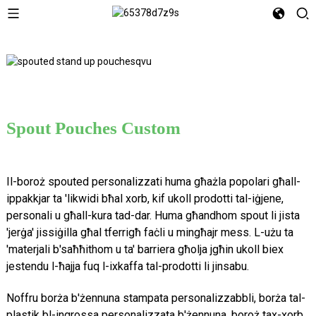
Spout Pouches Custom
Il-boroż spouted personalizzati huma għażla popolari għall-
ippakkjar ta 'likwidi bħal xorb, kif ukoll prodotti tal-iġjene,
personali u għall-kura tad-dar. Huma għandhom spout li jista
'jerġa' jissiġilla għal tferrigħ faċli u mingħajr mess. L-użu ta
'materjali b'saħħithom u ta' barriera għolja jgħin ukoll biex
jestendu l-ħajja fuq l-ixkaffa tal-prodotti li jinsabu.
Noffru borża b'żennuna stampata personalizzabbli, borża tal-
plastik bl-ingrossa personalizzata b'żennuna, boroż tax-xorb