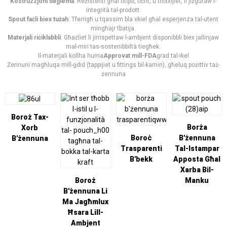
Kostruzzjoni dejjiema
: Reżistenti għal titqib, tiċrit, u tnixxijiet, li jiżguraw l-
integrità tal-prodott.
Spout faċli biex tużah
: Tferrigħ u tqassim bla xkiel għal esperjenza tal-utent
mingħajr tbatija.
Materjali riċiklabbli
: Għażliet li jirrispettaw l-ambjent disponibbli biex jallinjaw
mal-miri tas-sostenibbiltà tiegħek.
Il-materjali kollha huma
Approvat mill-FDA
grad tal-ikel
Żennuni magħluqa mill-ġdid (tappijiet u fittings bil-kamin), għeluq pożittiv taż-
żennuna
Boroż Tax-
Borża
Xorb
Boroċ
B'żennuna
B'żennuna
Trasparenti
Tal-Istampar
B'bekk
Apposta Għal
Xarba Bil-
Boroż
Manku
B'żennuna Li
Ma Jagħmlux
Ħsara Lill-
Ambjent