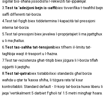
siġillar bis-sħana jissodisfa r-rekwiżiti tal-ippakkjar.
3.
Test ta 'adeżjoni bejn is-saffi
biex tivverifika t-twaħħil bejn
saffi differenti tal-borża.
4.Test tal-fqigħ biex tiddetermina l-kapaċità tal-pressjoni
interna tal-borża.
5.Test tal-pressjoni biex jevalwa l-proprjetajiet li ma jqattgħux
u li ma jħallux.
6.
Test tas-saħħa tat-tensjoni
biex tifhem il-limitu tat-
tagħbija waqt it-trasport u l-ħażna.
7.Test tar-reżistenza għat-titqib biex jiżgura li l-borża tiflaħ
oġġetti li jaqtgħu.
8.
Test tal-qatra
biex tistabbilixxi standards għal borża
waħda u qtar ta 'kaxxa sħiħa, li tiżgura rata ta' ksur
kontrollabbli. Standard default - Il-korp tal-borża huwa liberu li
jaqa 'vertikalment 5 darbiet f'għoli ta' 1.5 metri mingħajr ħsara.