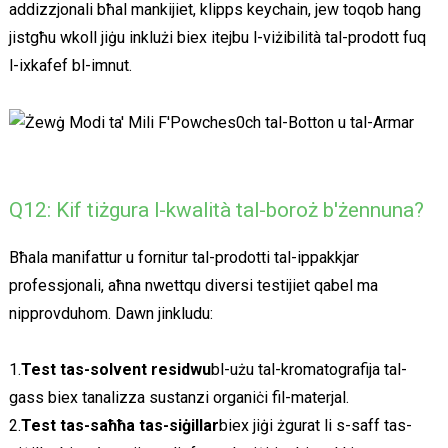
addizzjonali bħal mankijiet, klipps keychain, jew toqob hang
jistgħu wkoll jiġu inklużi biex itejbu l-viżibilità tal-prodott fuq
l-ixkafef bl-imnut.
Q12: Kif tiżgura l-kwalità tal-boroż b'żennuna?
Bħala manifattur u fornitur tal-prodotti tal-ippakkjar
professjonali, aħna nwettqu diversi testijiet qabel ma
nipprovduhom. Dawn jinkludu:
1.
Test tas-solvent residwu
bl-użu tal-kromatografija tal-
gass biex tanalizza sustanzi organiċi fil-materjal.
2.
Test tas-saħħa tas-siġillar
biex jiġi żgurat li s-saff tas-