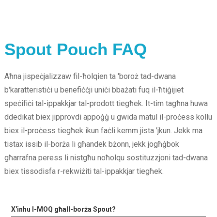
Spout Pouch FAQ
Aħna jispeċjalizzaw fil-ħolqien ta 'boroż tad-dwana
b'karatteristiċi u benefiċċji uniċi bbażati fuq il-ħtiġijiet
speċifiċi tal-ippakkjar tal-prodott tiegħek. It-tim tagħna huwa
ddedikat biex jipprovdi appoġġ u gwida matul il-proċess kollu
biex il-proċess tiegħek ikun faċli kemm jista 'jkun. Jekk ma
tistax issib il-borża li għandek bżonn, jekk jogħġbok
għarrafna peress li nistgħu noħolqu sostituzzjoni tad-dwana
biex tissodisfa r-rekwiżiti tal-ippakkjar tiegħek.
X'inhu l-MOQ għall-borża Spout?