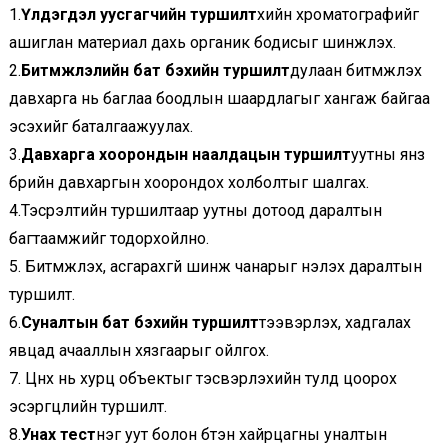
1.
Үлдэгдэл уусгагчийн туршилт
хийн хроматографийг
ашиглан материал дахь органик бодисыг шинжлэх.
2.
Битүүмжлэлийн бат бэхийн туршилт
дулаан битүүмжлэх
давхарга нь баглаа боодлын шаардлагыг хангаж байгаа
эсэхийг баталгаажуулах.
3.
Давхарга хоорондын наалдацын туршилт
уутны янз
бүрийн давхаргын хоорондох холболтыг шалгах.
4.Тэсрэлтийн туршилтаар уутны дотоод даралтын
багтаамжийг тодорхойлно.
5. Битүүмжлэх, асгарахгүй шинж чанарыг үнэлэх даралтын
туршилт.
6.
Суналтын бат бэхийн туршилт
тээвэрлэх, хадгалах
явцад ачааллын хязгаарыг ойлгох.
7. Цүнх нь хурц объектыг тэсвэрлэхийн тулд цоорох
эсэргүүцлийн туршилт.
8.
Унах тест
нэг уут болон бүтэн хайрцагны уналтын