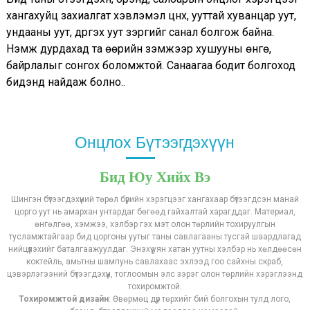
хангахуйц захиалгат хэвлэмэл цүнх, ууттай хуванцар уут,
ундааны уут, дүүргэх уут зэргийг санал болгож байна.
Нэмж дурдахад та өөрийн үзэмжээр хушууны өнгө,
байрлалыг сонгох боломжтой. Санаагаа бодит болгоход
бидэнд найдаж болно.
.
Онцлох Бүтээгдэхүүн
Бид Юу Хийх Вэ
Шингэн бүтээгдэхүүний төрөл бүрийн хэрэгцээг хангахаар бүтээгдсэн манай
цорго уут нь амархан унтардаг бөгөөд гайхалтай харагддаг. Материал,
өнгөлгөө, хэмжээ, хэлбэр гэх мэт олон төрлийн тохируулгын
тусламжтайгаар бид цоргоны уутыг таны савлагааны тусгай шаардлагад
нийцүүлэхийг баталгаажуулдаг. Энэхүү уян хатан уутны хэлбэр нь хөлдөөсөн
коктейль, амьтны шампунь савлахаас эхлээд гоо сайхны скраб,
цэвэрлэгээний бүтээгдэхүүн, тоглоомын элс зэрэг олон төрлийн хэрэглээнд
тохиромжтой.
Тохиромжтой дизайн
: Өвөрмөц дүр төрхийг бий болгохын тулд лого,