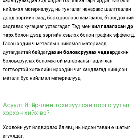
харьцуулахдаа хэд хэдэн гол ялгаа гарч ирдэг. Металл
нийлмэл материалууд нь тунгалаг чанараас шалтгаалан
дээд зэргийн саад бэрхшээлээс хамгаалж, бүтээгдэхүүний
хадгалах хугацааг уртасгадаг. Тэд мөн а
илүү гялалзсан дүр
төрх
болон дээд зэргийн хэвлэх болон график эффектүүд.
Гэсэн хэдий ч металлын нийлмэл материалд
дутагдалтай байдаг
дахин боловсруулах чадвар
дахин
боловсруулах боломжтой материалыг ашиглан
тогтвортой хөгжлийн ирээдүйн чиг хандлагад нийцсэн
металл бус нийлмэл материалууд.
Асуулт 8: Өөрчлөн тохируулсан цорго уутыг
хэрхэн хийх вэ?
Хоолойн уут үйлдвэрлэх үйл явц нь үндсэн таван үе шатыг
агуулдаг.