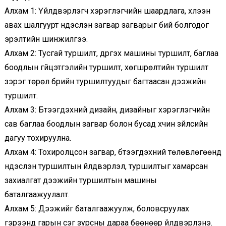
Алхам 1: Үйлдвэрлэгч хэрэглэгчийн шаардлага, хүлээн
авах шалгуурт үндэслэн загвар загварыг бий болгодог
эрэлтийн шинжилгээ.
Алхам 2: Тусгай туршилт, дүүргэх машины туршилт, баглаа
боодлын гүйцэтгэлийн туршилт, хөгшрөлтийн туршилт
зэрэг төрөл бүрийн туршилтуудыг багтаасан дээжийн
туршилт.
Алхам 3: Бүтээгдэхүүний дизайн, дизайныг хэрэглэгчийн
сав баглаа боодлын загвар болон бусад хүчин зүйлсийн
дагуу тохируулна.
Алхам 4: Тохиролцсон загвар, бүтээгдэхүүний төлөвлөгөөнд
үндэслэн туршилтын үйлдвэрлэл, туршилтыг хамарсан
захиалгат дээжийн туршилтын машины
баталгаажуулалт.
Алхам 5: Дээжийг баталгаажуулж, боловсруулах
гэрээнд гарын үсэг зурсны дараа бөөнөөр үйлдвэрлэнэ.