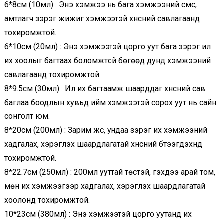
6*8см (10мл) : Энэ хэмжээ нь бага хэмжээний сүмс,
амтлагч зэрэг жижиг хэмжээтэй хүнсний савлагаанд
тохиромжтой.
6*10см (20мл) : Энэ хэмжээтэй цорго уут бага зэрэг илүү
их хоолыг багтаах боломжтой бөгөөд дунд хэмжээний
савлагаанд тохиромжтой.
8*9.5см (30мл) : Илүү их багтаамж шаарддаг хүнсний сав
баглаа боодлын хувьд ийм хэмжээтэй сорох уут нь сайн
сонголт юм.
8*20см (200мл) : Зарим жүүс, ундаа зэрэг их хэмжээний
хадгалах, хэрэглэх шаардлагатай хүнсний бүтээгдэхүүнд
тохиромжтой.
8*22.7см (250мл) : 200мл ууттай төстэй, гэхдээ арай том,
мөн их хэмжээгээр хадгалах, хэрэглэх шаардлагатай
хоолонд тохиромжтой.
10*23см (380мл) : Энэ хэмжээтэй цорго уутанд их