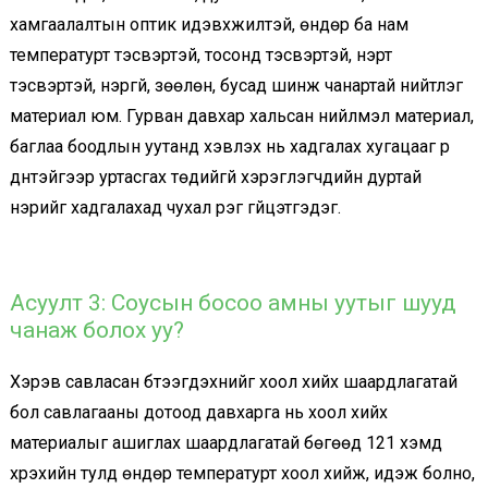
хамгаалалтын оптик идэвхжилтэй, өндөр ба нам
температурт тэсвэртэй, тосонд тэсвэртэй, үнэрт
тэсвэртэй, үнэргүй, зөөлөн, бусад шинж чанартай нийтлэг
материал юм. Гурван давхар хальсан нийлмэл материал,
баглаа боодлын уутанд хэвлэх нь хадгалах хугацааг үр
дүнтэйгээр уртасгах төдийгүй хэрэглэгчдийн дуртай
үнэрийг хадгалахад чухал үүрэг гүйцэтгэдэг.
Асуулт 3: Соусын босоо амны уутыг шууд
чанаж болох уу?
Хэрэв савласан бүтээгдэхүүнийг хоол хийх шаардлагатай
бол савлагааны дотоод давхарга нь хоол хийх
материалыг ашиглах шаардлагатай бөгөөд 121 хэмд
хүрэхийн тулд өндөр температурт хоол хийж, идэж болно,