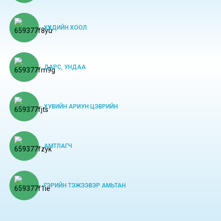
ХҮҮХДИЙН ХООЛ
ДАРС, УНДАА
ХУВИЙН АРИУН ЦЭВРИЙН
АМТЛАГЧ
ГЭРИЙН ТЭЖЭЭВЭР АМЬТАН