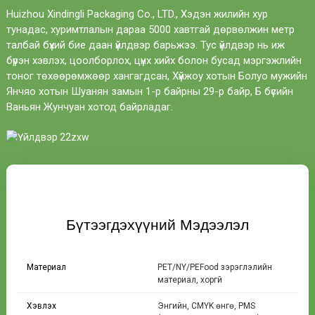
Huizhou Xindingli Packaging Co., LTD., Хэдэн жилийн хур
тунадас, хуримтлалын дараа 5000 хавтгай дөрвөлжин метр
талбай бүхий бие даан үйлдвэр барьжээ. Тус үйлдвэр нь иж
бүрэн хэвлэх, цоолборлох, цүнх хийх болон бусад мэргэжлийн
тоног төхөөрөмжөөр хангагдсан, Хүйжоу хотын Болуо мужийн
Янчяо хотын Шуанян замын 1-р байрны 29-р байр, Б бүсийн
Ваньян Жунчуан хотод байрладаг.
Бүтээгдэхүүний Мэдээлэл
Материал
PET/NY/PEFood зэрэглэлийн
материал, хоргүй
Хэвлэх
Энгийн, CMYK өнгө, PMS