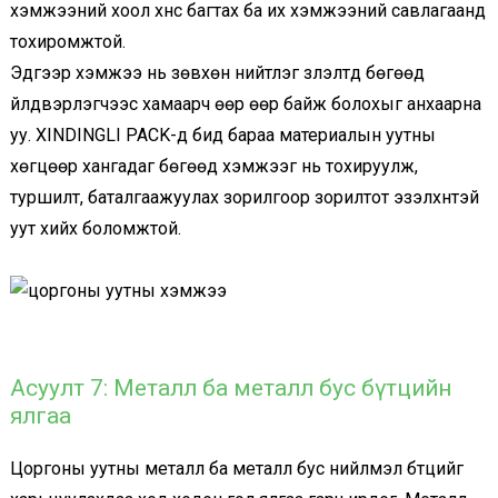
хэмжээний хоол хүнс багтах ба их хэмжээний савлагаанд
тохиромжтой.
Эдгээр хэмжээ нь зөвхөн нийтлэг үзүүлэлтүүд бөгөөд
үйлдвэрлэгчээс хамаарч өөр өөр байж болохыг анхаарна
уу. XINDINGLI PACK-д бид бараа материалын уутны
хөгцөөр хангадаг бөгөөд хэмжээг нь тохируулж,
туршилт, баталгаажуулах зорилгоор зорилтот эзэлхүүнтэй
уут хийх боломжтой.
Асуулт 7: Металл ба металл бус бүтцийн
ялгаа
Цоргоны уутны металл ба металл бус нийлмэл бүтцийг