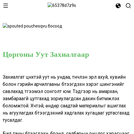
Цоргоны Уут Захиалгаар
Захиалгат цүнхтэй уут нь ундаа, түүнчлэн эрүүл ахуй, хувийн
болон гэрийн арчилгааны бүтээгдэхүүн зэрэг шингэнийг
савлахад түгээмэл сонголт юм. Тэдгээр нь амархан,
замбараагүй цутгахад зориулагдсан дахин битүүмжлэх
боломжтой. Хүчтэй, өндөр саадтай материалыг ашиглах
нь агуулагдах бүтээгдэхүүний хадгалах хугацааг уртасгахад
тусалдаг.
Бид таны бүтээгдэхүүн, брэнд, салбарын онцлог хэрэгцээг