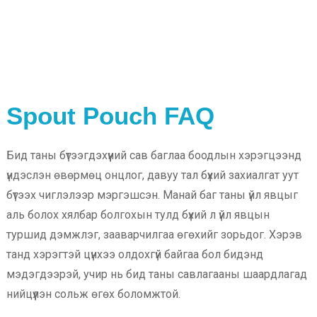
Spout Pouch FAQ
Бид таны бүтээгдэхүүний сав баглаа боодлын хэрэгцээнд
үндэслэн өвөрмөц онцлог, давуу тал бүхий захиалгат уут
бүтээх чиглэлээр мэргэшсэн. Манай баг таны үйл явцыг
аль болох хялбар болгохын тулд бүхий л үйл явцын
туршид дэмжлэг, зааварчилгаа өгөхийг зорьдог. Хэрэв
танд хэрэгтэй цүнхээ олдохгүй байгаа бол бидэнд
мэдэгдээрэй, учир нь бид таны савлагааны шаардлагад
нийцүүлэн сольж өгөх боломжтой.