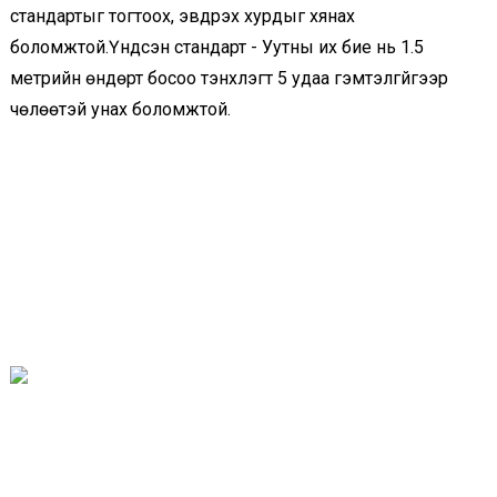
стандартыг тогтоох, эвдрэх хурдыг хянах
боломжтой.Үндсэн стандарт - Уутны их бие нь 1.5
метрийн өндөрт босоо тэнхлэгт 5 удаа гэмтэлгүйгээр
чөлөөтэй унах боломжтой.
Өвчтөнд анхаарал халамж тавих нь маш чухал бөгөөд
өвчтөнийг дагаж мөрдөх болно, гэхдээ тэр үед тэд маш их