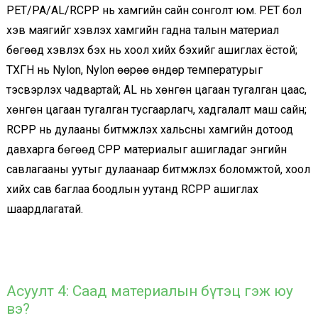
PET/PA/AL/RCPP нь хамгийн сайн сонголт юм. PET бол
хэв маягийг хэвлэх хамгийн гадна талын материал
бөгөөд хэвлэх бэх нь хоол хийх бэхийг ашиглах ёстой;
ТХГН нь Nylon, Nylon өөрөө өндөр температурыг
тэсвэрлэх чадвартай; AL нь хөнгөн цагаан тугалган цаас,
хөнгөн цагаан тугалган тусгаарлагч, хадгалалт маш сайн;
RCPP нь дулааны битүүмжлэх хальсны хамгийн дотоод
давхарга бөгөөд CPP материалыг ашигладаг энгийн
савлагааны уутыг дулаанаар битүүмжлэх боломжтой, хоол
хийх сав баглаа боодлын уутанд RCPP ашиглах
шаардлагатай.
Асуулт 4: Саад материалын бүтэц гэж юу
вэ?