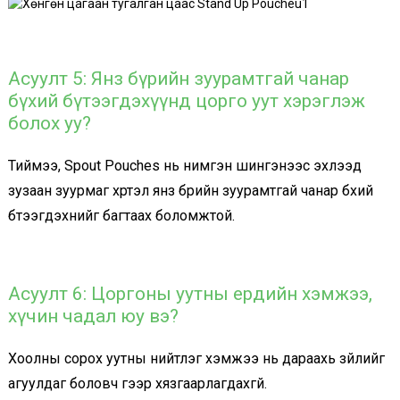
Асуулт 5: Янз бүрийн зуурамтгай чанар
бүхий бүтээгдэхүүнд цорго уут хэрэглэж
болох уу?
Тиймээ, Spout Pouches нь нимгэн шингэнээс эхлээд
зузаан зуурмаг хүртэл янз бүрийн зуурамтгай чанар бүхий
бүтээгдэхүүнийг багтаах боломжтой.
Асуулт 6: Цоргоны уутны ердийн хэмжээ,
хүчин чадал юу вэ?
Хоолны сорох уутны нийтлэг хэмжээ нь дараахь зүйлийг
агуулдаг боловч үүгээр хязгаарлагдахгүй.