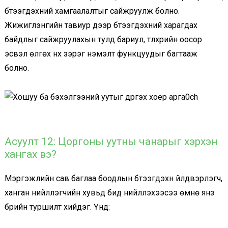
бүтээгдэхүүний хамгаалалтыг сайжруулж болно.
Жижиглэнгийн тавиур дээр бүтээгдэхүүний харагдах
байдлыг сайжруулахын тулд бариул, түлхүүрийн оосор
эсвэл өлгөх нүх зэрэг нэмэлт функцуудыг багтааж
болно.
Асуулт 12: Цоргоны уутны чанарыг хэрхэн
хангах вэ?
Мэргэжлийн сав баглаа боодлын бүтээгдэхүүн үйлдвэрлэгч,
ханган нийлүүлэгчийн хувьд бид нийлүүлэхээсээ өмнө янз
бүрийн туршилт хийдэг. Үүнд: