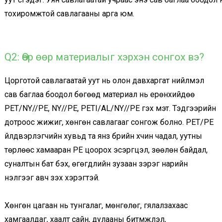
тохиромжтой савлагааны арга юм.
Q2: Өөр өөр материалыг хэрхэн сонгох вэ?
Цорготой савлагаатай уут нь олон давхаргат нийлмэл
сав баглаа боодол бөгөөд материал нь ерөнхийдөө
PET/NY//PE, NY//PE, PETI/AL/NY//PE гэх мэт. Тэдгээрийн
дотроос жижиг, хөнгөн савлагааг сонгож болно. PET/PE
үйлдвэрлэгчийн хувьд та янз бүрийн хүчин чадал, уутны
төрлөөс хамааран PE цоорох эсэргүүцэл, зөөлөн байдал,
суналтын бат бэх, өгөгдлийн зузаан зэрэг нарийн
үнэлгээг авч үзэх хэрэгтэй.
Хөнгөн цагаан нь тунгалаг, мөнгөлөг, гялалзахаас
хамгаалдаг, хаалт сайн, дулааны битүүмжлэл,