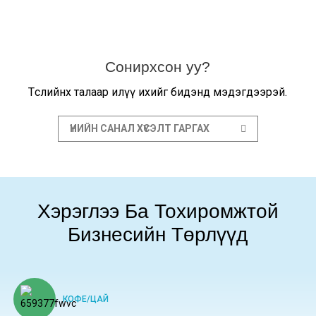
Сонирхсон уу?
Төслийнхөө талаар илүү ихийг бидэнд мэдэгдээрэй.
ҮНИЙН САНАЛ ХҮСЭЛТ ГАРГАХ
Хэрэглээ Ба Тохиромжтой
Бизнесийн Төрлүүд
КОФЕ/ЦАЙ