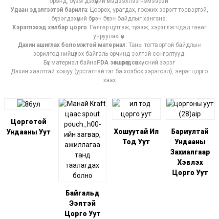
брэнд, бүтээгдэхүүний мэдээллээ нэмээрэй.
Удаан эдэлгээтэй барилга
: Цоорох, урагдах, гоожих зэрэгт тэсвэртэй,
бүтээгдэхүүний бүрэн бүтэн байдлыг хангана.
Хэрэглэхэд хялбар цорго
: Гөлгөр цутгаж, түгээж, хэрэглэгчдэд төвөг
учруулахгүй.
Дахин ашиглах боломжтой материал
: Таны тогтвортой байдлын
зорилгод нийцүүлэх байгаль орчинд ээлтэй сонголтууд.
Бүх материал байна
FDA зөвшөөрөгдсөн
хүнсний зэрэг
Дахин хаалттай хошуу (урсгалтай таг ба холбох хэрэгсэл), эерэг цорго
хаах
Цорготой
Хошуутай Ил
Бариултай
Ундааны Уут
Тод Уут
Ундааны
Захиалгаар
Хэвлэх
Цорго Уут
Байгальд
Ээлтэй
Цорго Уут