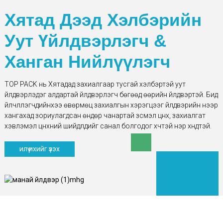
Хятад Дээд Хэлбэрийн
Уут Үйлдвэрлэгч &
Ханган Нийлүүлэгч
TOP PACK нь Хятадад захиалгаар тусгай хэлбэртэй уут
үйлдвэрлэдэг алдартай үйлдвэрлэгч бөгөөд өөрийн үйлдвэртэй. Бид
үйлчлүүлэгчдийнхээ өвөрмөц захиалгын хэрэгцээг үйлдвэрийн үнээр
хангахад зориулагдсан өндөр чанартай зүсмэл цүнх, захиалгат
хэвлэмэл цүнхний шийдлүүдийг санал болгодог хүчтэй нэр хүндтэй.
илүү ихийг үзэх
МАНАЙ СЕРТИФИКАТ