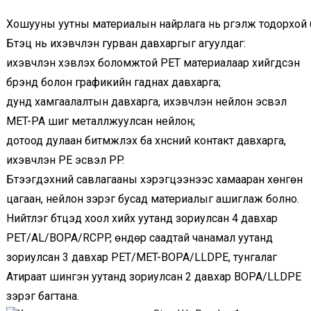
Хошууны уутны материалын найрлага нь үргэлж тодорхой ба
Бүтэц нь ихэвчлэн гурван давхаргыг агуулдаг:
ихэвчлэн хэвлэх боломжтой PET материалаар хийгдсэн
брэнд болон графикийн гаднах давхарга;
дунд хамгаалалтын давхарга, ихэвчлэн нейлон эсвэл
MET-PA шиг металлжуулсан нейлон;
дотоод дулаан битүүмжлэх ба хүнсний контакт давхарга,
ихэвчлэн PE эсвэл PP.
Бүтээгдэхүүний савлагааны хэрэгцээнээс хамааран хөнгөн
цагаан, нейлон зэрэг бусад материалыг ашиглаж болно.
Нийтлэг бүтцэд хоол хийх уутанд зориулсан 4 давхар
PET/AL/BOPA/RCPP, өндөр саадтай чанамал уутанд
зориулсан 3 давхар PET/MET-BOPA/LLDPE, тунгалаг
Атираат шингэн уутанд зориулсан 2 давхар BOPA/LLDPE
зэрэг багтана.