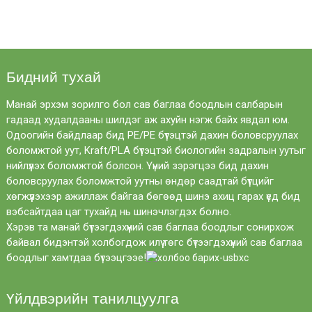
Бидний тухай
Манай эрхэм зорилго бол сав баглаа боодлын салбарын
гадаад худалдааны шилдэг аж ахуйн нэгж байх явдал юм.
Одоогийн байдлаар бид PE/PE бүтэцтэй дахин боловсруулах
боломжтой уут, Kraft/PLA бүтэцтэй биологийн задралын уутыг
нийлүүлэх боломжтой болсон. Үүний зэрэгцээ бид дахин
боловсруулах боломжтой уутны өндөр саадтай бүтцийг
хөгжүүлэхээр ажиллаж байгаа бөгөөд шинэ ахиц гарах үед бид
вэбсайтдаа цаг тухайд нь шинэчлэгдэх болно.
Хэрэв та манай бүтээгдэхүүний сав баглаа боодлыг сонирхож
байвал бидэнтэй холбогдож илүү төгс бүтээгдэхүүний сав баглаа
боодлыг хамтдаа бүтээцгээе!
Үйлдвэрийн танилцуулга