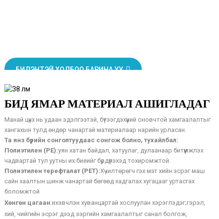
төгөлдөр болгохоор зорьж ирсэн. БНХАУ-ын Гуандун мужид бие
даасан цүнхний том хэмжээний үйлдвэрлэгчийн хувьд бид энэ
салбарт туршлага, найдвартай байдлыг бий болгосон.
БИДЭНТЭЙ ХОЛБОО БАРИНА УУ
БИД ЯМАР МАТЕРИАЛ АШИГЛАДАГ
Манай цүнх нь удаан эдэлгээтэй, бүтээгдэхүүний оновчтой хамгаалалтыг
хангахын тулд өндөр чанартай материалаар нарийн урласан.
Та янз бүрийн сонголтуудаас сонгож болно, тухайлбал:
Полиэтилен (PE):
уян хатан байдал, хатуулаг, дулаанаар битүүмжлэх
чадвартай тул уутны их биеийг бүрдүүлэхэд тохиромжтой.
Полиэтилен терефталат (PET):
Хүчилтөрөгч гэх мэт хийн эсрэг маш
сайн хаалтын шинж чанартай бөгөөд хадгалах хугацааг уртасгах
боломжтой
:
Хөнгөн цагаан
ихэвчлэн хуванцартай хослуулан хэрэглэдэг;
гэрэл,
хий, чийгийн эсрэг дээд зэргийн хамгаалалтыг санал болгож,