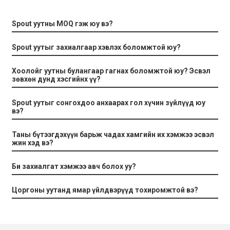
Spout уутны MOQ гэж юу вэ?
Spout уутыг захиалгаар хэвлэх боломжтой юу?
Хоолойг уутны булангаар гагнах боломжтой юу? Эсвэл
зөвхөн дунд хэсгийнх үү?
Spout уутыг сонгохдоо анхаарах гол хүчин зүйлүүд юу
вэ?
Таны бүтээгдэхүүн барьж чадах хамгийн их хэмжээ эсвэл
жин хэд вэ?
Би захиалгат хэмжээ авч болох уу?
Цоргоны уутанд ямар үйлдвэрүүд тохиромжтой вэ?