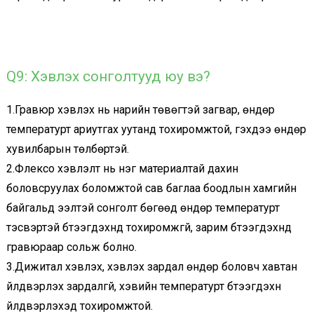
Q9: Хэвлэх сонголтууд юу вэ?
1.Гравюр хэвлэх нь нарийн төвөгтэй загвар, өндөр
температурт ариутгах уутанд тохиромжтой, гэхдээ өндөр
хувилбарын төлбөртэй.
2.Флексо хэвлэлт нь нэг материалтай дахин
боловсруулах боломжтой сав баглаа боодлын хамгийн
байгальд ээлтэй сонголт бөгөөд өндөр температурт
тэсвэртэй бүтээгдэхүүнд тохиромжгүй, зарим бүтээгдэхүүнд
гравюраар сольж болно.
3.Дижитал хэвлэх, хэвлэх зардал өндөр боловч хавтан
үйлдвэрлэх зардалгүй, хэвийн температурт бүтээгдэхүүн
үйлдвэрлэхэд тохиромжтой.