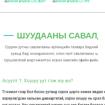
ШУУДААНЫ САВАЛД
Суурин уутны савлагааны ертөнцийн талаарх бидний дэлгэрэнгүй гарын авлагад тавтай м
хувьд бид энэхүү шинэлэг, олон талт савлагааны шийдлийн талаарх 
туршлагатай мэргэжилтэн эсвэл хамгийн сүүлийн үеийн чиг 
бүх мэдээлэл
сав багл
Асуулт 1: Хошуу уут гэж юу вэ?
Түгээмэл үгээр бол босоо уутанд сорох цорго нэмэх явдал 
зориулагдсан хальсан давхаргатай, сорох хошуу нь сүрэл
уут үүсгэдэг. Уян савлагаатай учраас энэ сав баглаа боодо