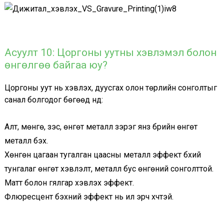
Асуулт 10: Цоргоны уутны хэвлэмэл болон
өнгөлгөө байгаа юу?
Цоргоны уут нь хэвлэх, дуусгах олон төрлийн сонголтыг
санал болгодог бөгөөд үүнд:
Алт, мөнгө, зэс, өнгөт металл зэрэг янз бүрийн өнгөт
металл бэх.
Хөнгөн цагаан тугалган цаасны металл эффект бүхий
тунгалаг өнгөт хэвлэлт, металл бус өнгөний сонголттой.
Матт болон гялгар хэвлэх эффект.
Флюресцент бэхний эффект нь илүү эрч хүчтэй.