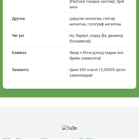
(Pantone тохирох систем), Spot
өнгө
Дуусна
царцсан өнгөлгөө, гялгар
өнгөлгөө, голограф өнгөлгөө
Чиг үүрэг
Нүх, бариул, хошуу (Бүх диаметр
боломжтой)
Хэмжээ
Ямар ч бүтээгдэхүүнд таарах янз
бүрийн хэмжээтэй
Захиалга
Цөөн 500 эсвэл 10,00000 хүртэл
захиалаарай
Уутны хошууны дээд хэсэг
Ихэвчлэн нэг удаагийн хэрэглээнд
зориулагдсан жижиг уут эсвэл зүсэгдсэн
уутанд хэрэглэдэг.