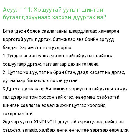
Асуулт 11: Хошуутай уутыг шингэн
бүтээгдэхүүнээр хэрхэн дүүргэх вэ?
Бүтээгдэхүүн болон савлагааны шаардлагаас хамааран
цорготой уутыг дүүргэх, битүүмжлэх янз бүрийн аргууд
байдаг. Зарим сонголтууд орно:
1. Тусдаа эсвэл салгасан малгайтай уутыг нийлүүлж,
хошуугаар дүүргэж, таглаагаар дахин таглана.
2. Цутгах хошуу, таг нь бүрэн бүтэн, дээд хэсэгт нь дүүргэх,
дулаанаар битүүмжлэх нүхтэй ууттай.
3.Дүүргэх, дулаанаар битүүмжлэх зориулалттай уутны хажуу
тал дээр илүү том хоосон зай үүсгэх, өвөрмөц хэлбэртэй
шингэн савлагаа эсвэл жижиг цутгах хоолойд
тохиромжтой.
Эдгээр уутыг XINDINGLI-д тусгай хэрэгцээнд нийцүүлэн
хэмжээ, загвар, хэлбэр, өнгө, өнгөлгөө зэргээр өөрчилж,