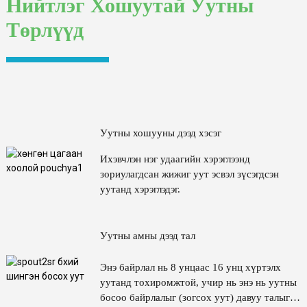
Нийтлэг Хошуутай Уутны
Төрлүүд
Уутны амны дээд тал
Энэ байрлал нь 8 унцаас 16 унц хүртэлх
уутанд тохиромжтой, учир нь энэ нь уутны
босоо байрлалыг (зогсох уут) давуу талыг
ашиглан контент руу нэвтрэх үед
хэрэглэгчдэд илүү их хяналт тавих
Уутны хошууны дээд хэсэг
боломжийг олгодог.
Ихэвчлэн нэг удаагийн хэрэглээнд
зориулагдсан жижиг уут эсвэл зүсэгдсэн
уутанд хэрэглэдэг.
Уутны амны дээд тал
Энэ байрлал нь 8 унцаас 16 унц хүртэлх
уутанд тохиромжтой, учир нь энэ нь уутны
босоо байрлалыг (зогсох уут) давуу талыг