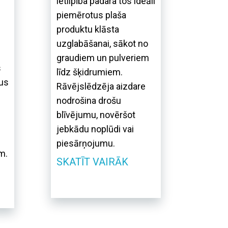
ietilpība padara tos ideāli
piemērotus plaša
produktu klāsta
uzglabāšanai, sākot no
graudiem un pulveriem
s
līdz šķidrumiem.
us
Rāvējslēdzēja aizdare
nodrošina drošu
blīvējumu, novēršot
jebkādu noplūdi vai
piesārņojumu.
m.
SKATĪT VAIRĀK