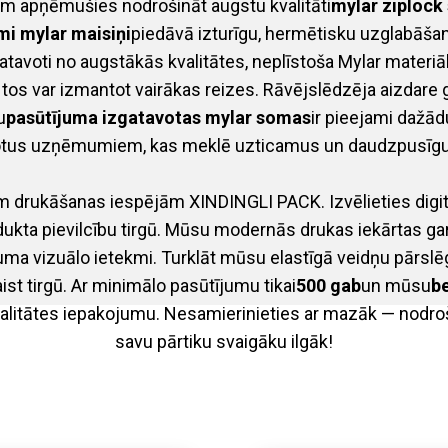
apņēmušies nodrošināt augstu kvalitāti
mylar ziplock
mi mylar maisiņi
piedāvā izturīgu, hermētisku uzglabāšan
avoti no augstākās kvalitātes, neplīstoša Mylar materiāla
n tos var izmantot vairākas reizes. Rāvējslēdzēja aizdare
u
pasūtījuma izgatavotas mylar somas
ir pieejami dažād
ērotus uzņēmumiem, kas meklē uzticamus un daudzpusīg
drukāšanas iespējām XINDINGLI PACK. Izvēlieties digitālo
dukta pievilcību tirgū. Mūsu modernās drukas iekārtas ga
juma vizuālo ietekmi. Turklāt mūsu elastīgā veidņu pārs
aist tirgū. Ar minimālo pasūtījumu tikai
500 gab
un mūsu
b
valitātes iepakojumu. Nesamierinieties ar mazāk — nodroši
savu pārtiku svaigāku ilgāk!