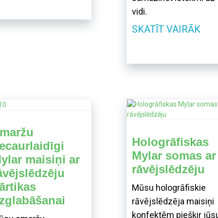
vidi.
SKATĪT VAIRĀK
maržu
Hologrāfiskas
ecaurlaidīgi
Mylar somas ar
ylar maisiņi ar
rāvējslēdzēju
āvējslēdzēju
ārtikas
Mūsu hologrāfiskie
zglabāšanai
rāvējslēdzēja maisiņi
konfektēm piešķir jūs