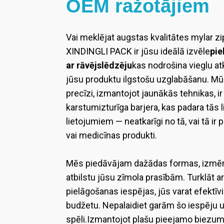
OEM ražotājiem
Vai meklējat augstas kvalitātes mylar z
XINDINGLI PACK ir jūsu ideālā izvēle
pie
ar rāvējslēdzēju
kas nodrošina vieglu a
jūsu produktu ilgstošu uzglabāšanu. M
precīzi, izmantojot jaunākās tehnikas, i
karstumizturīga barjera, kas padara tās 
lietojumiem — neatkarīgi no tā, vai tā ir
vai medicīnas produkti.
Mēs piedāvājam dažādas formas, izmērus,
atbilstu jūsu zīmola prasībām. Turklāt ar
pielāgošanas iespējas, jūs varat efektīv
budžetu. Nepalaidiet garām šo iespēju 
spēli.
Izmantojot plašu pieejamo biezumu,