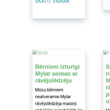
SKATĪT VAIRĀK
Bērniem izturīgi
S
Mylar somas ar
n
rāvējslēdzēju
M
r
Mūsu bērniem
p
neatveramie Mylar
u
rāvējslēdzēja maisiņi