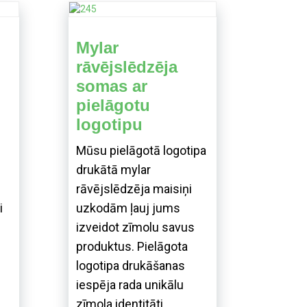
Mylar
rāvējslēdzēja
somas ar
pielāgotu
logotipu
Mūsu pielāgotā logotipa
drukātā mylar
rāvējslēdzēja maisiņi
i
uzkodām ļauj jums
izveidot zīmolu savus
produktus. Pielāgota
logotipa drukāšanas
iespēja rada unikālu
zīmola identitāti.