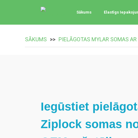
Sākums
Elastīgs Iepakoj
SĀKUMS
PIELĀGOTAS MYLAR SOMAS AR
Iegūstiet pielāgo
Ziplock somas no