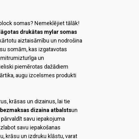
iplock somas? Nemeklējiet tālāk!
lāgotas drukātas mylar somas
tkārtotu aiztaisāmību un nodrošina
ūsu somām, kas izgatavotas
r mitrumizturīga un
lieliski piemērotas dažādiem
 pārtika, augu izcelsmes produkti
 krāsas un dizainus, lai tie
bezmaksas dizaina atbalsts
un
i pārvaldīt savu iepakojuma
uzlabot savu iepakošanas
 krāsu un izdruku klāstu, varat