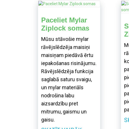
Paceliet Mylar
S
Ziplock somas
Z
Mūsu stāvošie mylar
M
rāvējslēdzēja maisiņi
rā
maisiņam piedāvā ērtu
k
iepakošanas risinājumu.
p
Rāvējslēdzēja funkcija
pi
saglabā saturu svaigu,
pi
un mylar materiāls
p
nodrošina labu
pi
aizsardzību pret
pa
mitrumu, gaismu un
S
gaisu.