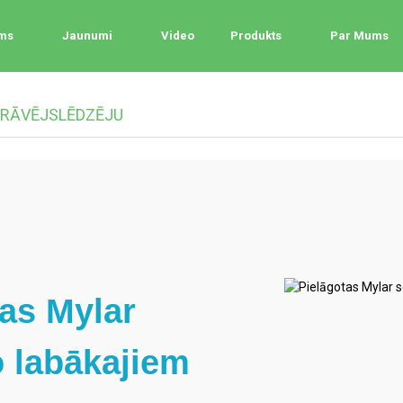
ums
Jaunumi
Video
Produkts
Par Mums
 RĀVĒJSLĒDZĒJU
tas Mylar
 labākajiem