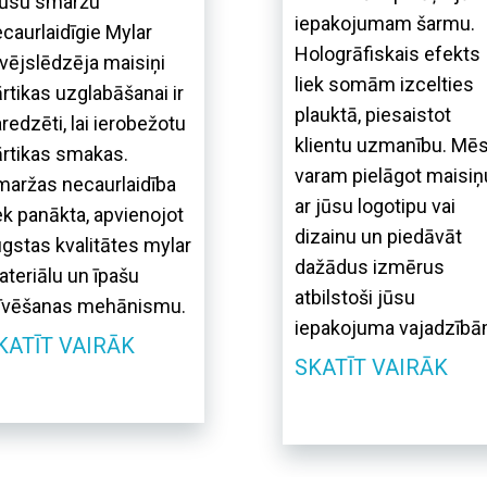
ūsu smaržu
iepakojumam šarmu.
caurlaidīgie Mylar
Hologrāfiskais efekts
vējslēdzēja maisiņi
liek somām izcelties
rtikas uzglabāšanai ir
plauktā, piesaistot
redzēti, lai ierobežotu
klientu uzmanību. Mē
rtikas smakas.
varam pielāgot maisiņ
aržas necaurlaidība
ar jūsu logotipu vai
ek panākta, apvienojot
dizainu un piedāvāt
gstas kvalitātes mylar
dažādus izmērus
teriālu un īpašu
atbilstoši jūsu
līvēšanas mehānismu.
iepakojuma vajadzībā
KATĪT VAIRĀK
SKATĪT VAIRĀK