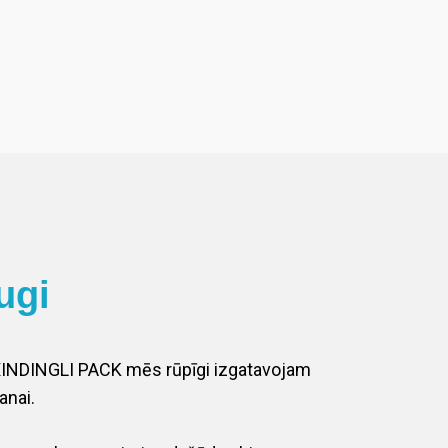
ugi
XINDINGLI PACK mēs rūpīgi izgatavojam
anai.