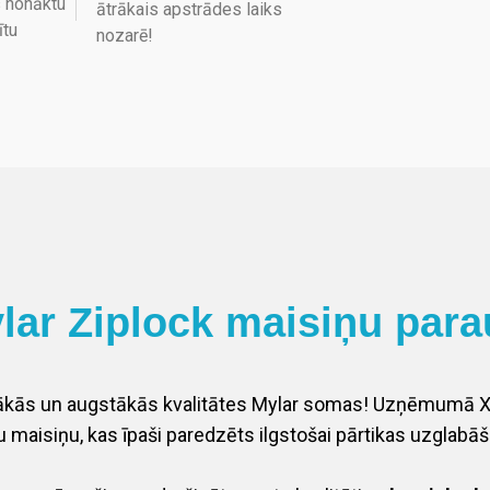
s nonāktu
ātrākais apstrādes laiks
ītu
nozarē!
lar Ziplock maisiņu para
īgākās un augstākās kvalitātes Mylar somas! Uzņēmumā 
u maisiņu, kas īpaši paredzēts ilgstošai pārtikas uzglabāš