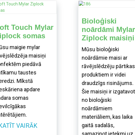
Bioloģiski
oft Touch Mylar
noārdāmi Mylar
iplock somas
Ziplock maisiņi
ūsu maigie mylar
Mūsu bioloģiski
vējslēdzēja maisiņi
noārdāmie maisi ar
onfektēm piedāvā
rāvējslēdzēju pārtikas
atīkamu taustes
produktiem ir videi
eredzi. Mīkstā
draudzīgs risinājums.
eskāriena apdare
Šie maisiņi ir izgatavot
adara somas
no bioloģiski
evilcīgākas
noārdāmiem
tērētājiem.
materiāliem, kas laika
KATĪT VAIRĀK
gaitā sadalās,
samazinot ietekmi uz