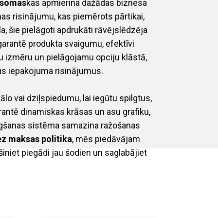
 somas
kas apmierina dažādas biznesa
as risinājumu, kas piemērots pārtikai,
, šie pielāgoti apdrukāti rāvējslēdzēja
 garantē produkta svaigumu, efektīvi
u izmēru un pielāgojamu opciju klāstā,
us iepakojuma risinājumus.
 vai dziļspiedumu, lai iegūtu spilgtus,
rantē dinamiskas krāsas un asu grafiku,
lēgšanas sistēma samazina ražošanas
ez maksas politika
, mēs piedāvājam
niet piegādi jau šodien un saglabājiet