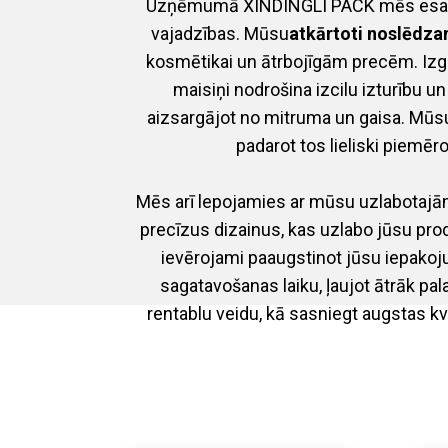
Uzņēmumā XINDINGLI PACK mēs esam 
vajadzības. Mūsu
atkārtoti noslēdza
kosmētikai un ātrbojīgām precēm. Izgat
maisiņi nodrošina izcilu izturību u
aizsargājot no mitruma un gaisa. Mūs
padarot tos lieliski piem
Mēs arī lepojamies ar mūsu uzlabotajām 
precīzus dizainus, kas uzlabo jūsu pro
ievērojami paaugstinot jūsu iepako
sagatavošanas laiku, ļaujot ātrāk pal
rentablu veidu, kā sasniegt augstas k