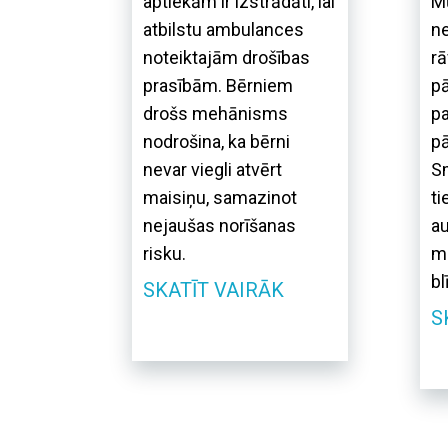
aptiekām ir izstrādāti, lai
M
atbilstu ambulances
ne
noteiktajām drošības
rā
prasībām. Bērniem
pā
drošs mehānisms
pa
nodrošina, ka bērni
pā
nevar viegli atvērt
Sm
maisiņu, samazinot
ti
nejaušas norīšanas
au
risku.
ma
b
SKATĪT VAIRĀK
S