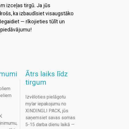
m izceļas tirgū. Ja jūs
 drošs, ka izbaudīsiet visaugstāko
gaidiet — rīkojieties tūlīt un
 piedāvājumu!
imumi
Ātrs laiks līdz
tirgum
oliem
lieliem
Izvēloties pielāgotu
mylar iepakojumu no
XINDINGLI PACK, jūs
K
saņemsiet savas somas
inimumu,
5-15 darba dienu laikā —