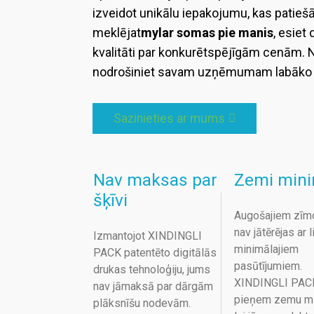
izveidot unikālu iepakojumu, kas patiešā
meklējat
mylar somas pie manis
, esiet
kvalitāti par konkurētspējīgām cenām. Ne
nodrošiniet savam uzņēmumam labāko
Sazinieties ar mums
Nav maksas par
Zemi min
šķīvi
Augošajiem zīm
nav jātērējas ar 
Izmantojot XINDINGLI
minimālajiem
PACK patentēto digitālās
pasūtījumiem.
drukas tehnoloģiju, jums
XINDINGLI PAC
nav jāmaksā par dārgām
pieņem zemu m
plāksnīšu nodevām.