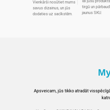
lai jūsu produkt
Vienkārši nosūtiet mums
tirgū un pārbaud
savus dizainus, un jūs
jaunus SKU.
dodaties uz sacīkstēm.
My
Apsveicam, jūs tikko atradāt visspēc
katr