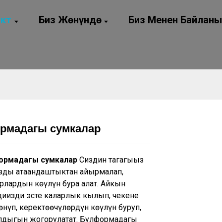
кт
Биз Жөнүндө
Биз Менен Байлан
рмадагы сумкалар
Loading...
Loading...
формадагы сумкалар
Сиздин таңгагыңыз
ызды атаандаштыктан айырмалап,
рлардын көңүлүн бура алат. Айкын
иңизди эсте каларлык кылып, чекене
нүп, керектөөчүлөрдүн көңүлүн буруп,
лдыгын жогорулатат. Бул
формадагы