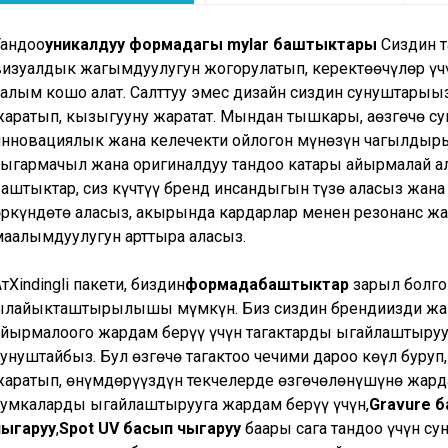
Тандоо
уникалдуу формадагы mylar баштыктары
Сиздин т
визуалдык жагымдуулугун жогорулатып, керектөөчүлөр үч
салым кошо алат. Салттуу эмес дизайн сиздин сунуштарыңыз
жаратып, кызыгууну жаратат. Мындан тышкары, а
өзгөчө с
инновациялык жана келечекти ойлогон мүнөзүн чагылдыры
чыгармачыл жана оригиналдуу тандоо катары айырмалай ал
баштыктар
, сиз күчтүү бренд инсандыгын түзө аласыз жан
өркүндөтө аласыз, акырында кардарлар менен резонанс жа
маалымдуулугун арттыра аласыз.
Ат
Xindingli пакети
, биздин
формада
баштыктар
зарыл болго
ылайыкташтырылышы мүмкүн. Биз сиздин брендиңизди жан
айырмалоого жардам берүү үчүн таңгактарды ыңгайлаштыр
унуштайбыз. Бул өзгөчө таңгактоо чечими дароо көңүл буруп
жаратып, өнүмдөрүңүздүн текчелерде өзгөчөлөнүшүнө жард
сумкаларды ыңгайлаштырууга жардам берүү үчүн,
Gravure б
чыгаруу
,
Spot UV басып чыгаруу
баары сага тандоо үчүн су