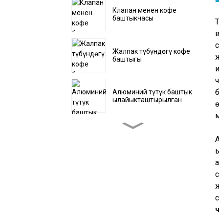
Клапан менен кофе
баштыкчасы
Жалпак түбүндөгү кофе
баштыгы
Алюминий түтүк баштык
ылайыкташтырылган
Крафт кагаз түтүк
капчыгы
с
Бурчтук баштык
Суюктук баштык