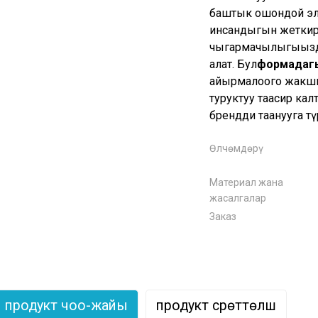
баштык
ошондой эл
инсандыгын жеткир
чыгармачылыгыңызд
алат. Бул
формадагы
айырмалоого жакшы
туруктуу таасир ка
брендди таанууга тү
Өлчөмдөрү
Материал жана
жасалгалар
Заказ
продукт чоо-жайы
продукт сүрөттөлүшү