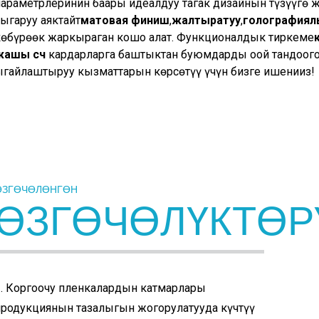
параметрлеринин баары идеалдуу таңгак дизайнын түзүүгө 
чыгаруу аяктайт
матовая финиш
,
жалтыратуу
,
голографиялык 
көбүрөөк жаркыраган кошо алат. Функционалдык тиркеме
жашы c
ч
кардарларга баштыктан буюмдарды оңой тандоого 
ыңгайлаштыруу кызматтарын көрсөтүү үчүн бизге ишениңиз!
ӨЗГӨЧӨЛӨНГӨН
ӨЗГӨЧӨЛҮКТӨР
1. Коргоочу пленкалардын катмарлары
продукциянын тазалыгын жогорулатууда күчтүү