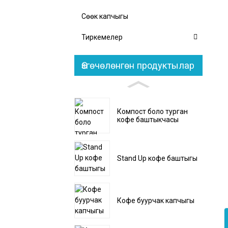
Сөөк капчыгы
Тиркемелер
Өзгөчөлөнгөн продуктылар
Компост боло турган
кофе баштыкчасы
Stand Up кофе баштыгы
Кофе буурчак капчыгы