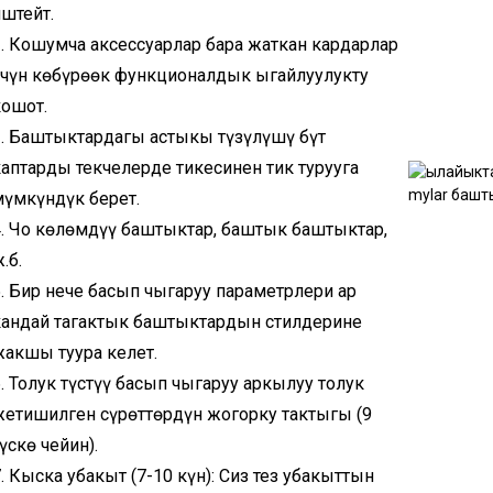
иштейт.
2. Кошумча аксессуарлар бара жаткан кардарлар
үчүн көбүрөөк функционалдык ыңгайлуулукту
кошот.
3. Баштыктардагы астыңкы түзүлүшү бүт
каптарды текчелерде тикесинен тик турууга
мүмкүндүк берет.
4. Чоң көлөмдүү баштыктар, баштык баштыктар,
.б.
5. Бир нече басып чыгаруу параметрлери ар
кандай таңгактык баштыктардын стилдерине
жакшы туура келет.
. Толук түстүү басып чыгаруу аркылуу толук
жетишилген сүрөттөрдүн жогорку тактыгы (9
үскө чейин).
. Кыска убакыт (7-10 күн): Сиз тез убакыттын