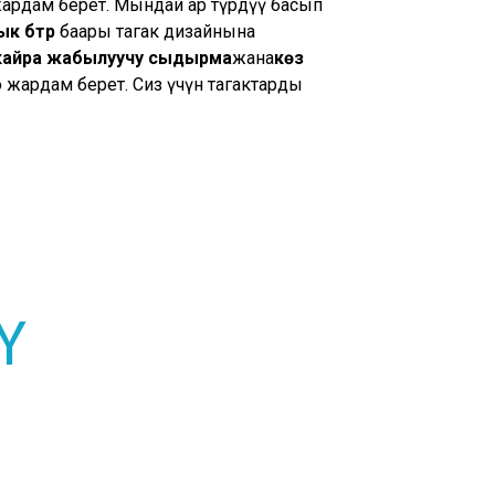
жардам берет. Мындай ар түрдүү басып
бүтүрүү
баары таңгак дизайнына
кайра жабылуучу сыдырма
жана
көз
жардам берет. Сиз үчүн таңгактарды
Ү