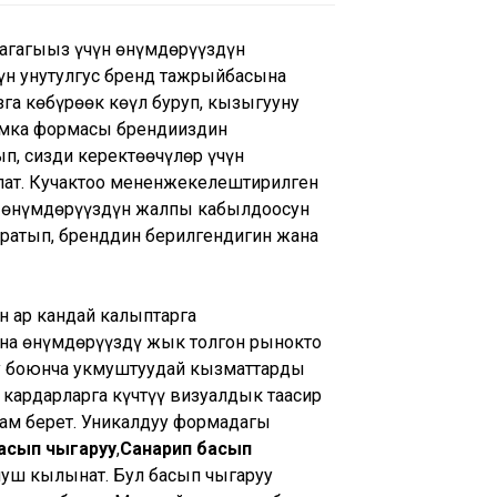
аңгагыңыз үчүн өнүмдөрүңүздүн
үн унутулгус бренд тажрыйбасына
га көбүрөөк көңүл буруп, кызыгууну
умка формасы
брендиңиздин
п, сизди керектөөчүлөр үчүн
ат. Кучактоо менен
жекелештирилген
а өнүмдөрүңүздүн жалпы кабылдоосун
ратып, бренддин берилгендигин жана
н ар кандай калыптарга
а өнүмдөрүңүздү жык толгон рынокто
уу боюнча укмуштуудай кызматтарды
, кардарларга күчтүү визуалдык таасир
ам берет. Уникалдуу формадагы
асып чыгаруу
,
Санарип басып
нуш кылынат. Бул басып чыгаруу