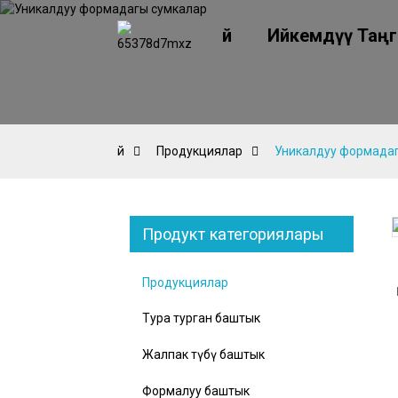
Үй
Ийкемдүү Таңг
Үй
Продукциялар
Уникалдуу формада
Продукт категориялары
oading...
oading...
Loading...
Loading...
Продукциялар
Тура турган баштык
Жалпак түбү баштык
Формалуу баштык