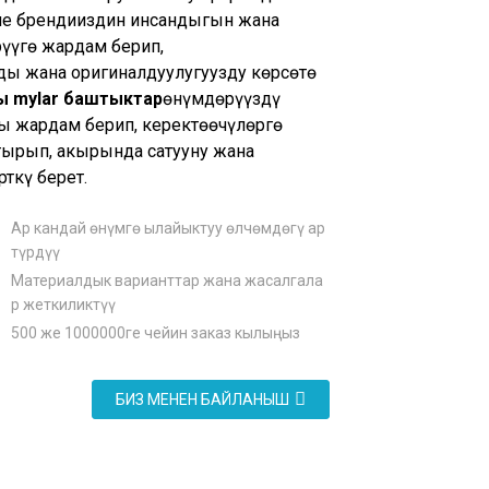
е брендиңиздин инсандыгын жана
үүгө жардам берип,
ы жана оригиналдуулугуңузду көрсөтө
 mylar баштыктар
өнүмдөрүңүздү
 жардам берип, керектөөчүлөргө
лтырып, акырында сатууну жана
рткү берет.
Ар кандай өнүмгө ылайыктуу өлчөмдөгү ар
түрдүү
Материалдык варианттар жана жасалгала
р жеткиликтүү
500 же 1000000ге чейин заказ кылыңыз
БИЗ МЕНЕН БАЙЛАНЫШ