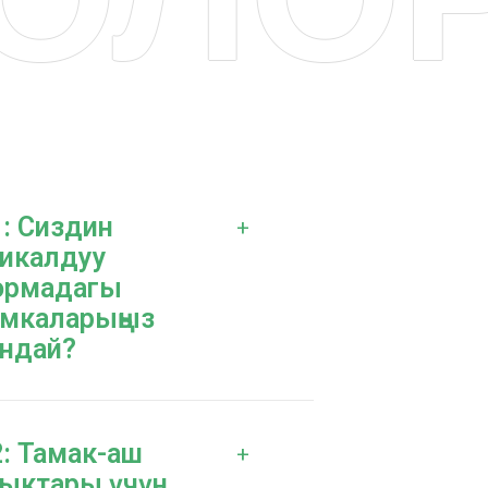
: Сиздин
+
икалдуу
ормадагы
умкаларыңыз
ндай?
: Тамак-аш
+
ыктары үчүн