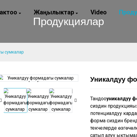
актоо
Жаңылыктар
Video
Проду
Продукциялар
гы сумкалар
Уникалдуу фо
Loading...
Loading...
Loading...
Loading...
Тандоо
уникалдуу 
сиздин продукцияң
потенциалдуу карда
форма сиздин бренд
текчелерде өзгөчөлө
сатып алуу ыктыма