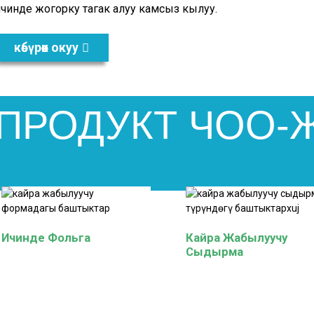
чинде жогорку таңгак алуу камсыз кылуу.
көбүрөөк окуу
ПРОДУКТ ЧОО-
Ичинде Фольга
Кайра Жабылуучу
Сыдырма