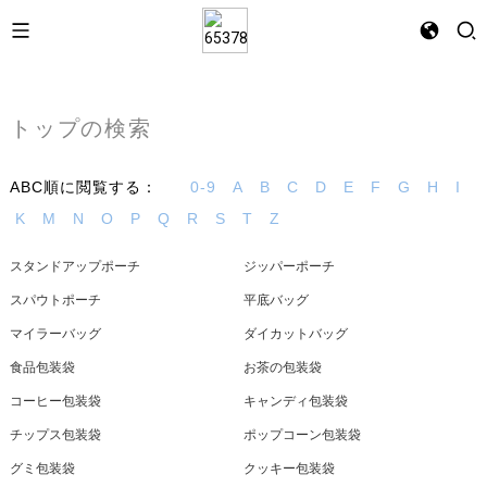
トップの検索
ABC順に閲覧する：
0-9
A
B
C
D
E
F
G
H
I
K
M
N
O
P
Q
R
S
T
Z
スタンドアップポーチ
ジッパーポーチ
スパウトポーチ
平底バッグ
マイラーバッグ
ダイカットバッグ
食品包装袋
お茶の包装袋
コーヒー包装袋
キャンディ包装袋
チップス包装袋
ポップコーン包装袋
グミ包装袋
クッキー包装袋