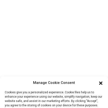
カスタマーサポート
お問い合わせ
製品
工場見学
私たちについて
連絡先情報
中国恵州市博羅区楊橋鎮双陽路1号ヴァンヤンクラウドイノ
ベーションパークB-29ブロック、516157
fannie@hzdlpack.com
+86 13410678885
Manage Cookie Consent
ニュースレター
Cookies give you a personalized experience. Cookie files help us to
enhance your experience using our website, simplify navigation, keep our
website safe, and assist in our marketing efforts. By clicking "Accept",
メールアドレスを入力すると、最新の情報プランをお送りします。
you agree to the storing of cookies on your device for these purposes.