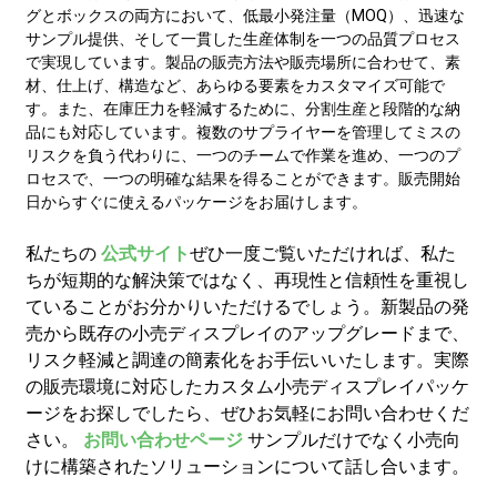
グとボックスの両方において、低最小発注量（MOQ）、迅速な
サンプル提供、そして一貫した生産体制を一つの品質プロセス
で実現しています。製品の販売方法や販売場所に合わせて、素
材、仕上げ、構造など、あらゆる要素をカスタマイズ可能で
す。また、在庫圧力を軽減するために、分割生産と段階的な納
品にも対応しています。複数のサプライヤーを管理してミスの
リスクを負う代わりに、一つのチームで作業を進め、一つのプ
ロセスで、一つの明確な結果を得ることができます。販売開始
日からすぐに使えるパッケージをお届けします。
私たちの
公式サイト
ぜひ一度ご覧いただければ、私た
ちが短期的な解決策ではなく、再現性と信頼性を重視し
ていることがお分かりいただけるでしょう。新製品の発
売から既存の小売ディスプレイのアップグレードまで、
リスク軽減と調達の簡素化をお手伝いいたします。実際
の販売環境に対応したカスタム小売ディスプレイパッケ
ージをお探しでしたら、ぜひお気軽にお問い合わせくだ
さい。
お問い合わせページ
サンプルだけでなく小売向
けに構築されたソリューションについて話し合います。