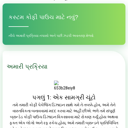
કસ્ટમ કોફી પાઉચ માટે નવું
?
નીચે અમારી પ્રક્રિયા તપાસો અને પછી ઝડપી અવતરણ મેળવો.
અમારી પ્રક્રિયા
પગલું 1: એક સામગ્રી ચૂંટો
તમે તમારી કોફી પેકેજિંગ ડિઝાઇન સાથે ગમે તે તબક્કે હોવ, અમે તેને
વાસ્તવિકતા બનાવવામાં મદદ કરવા માટે અહીં છીએ. ભલે તમે સંપૂર્ણ
બ્રાન્ડેડ કોફી પાઉચ ડિઝાઇન વિકસાવવા માટે રોકાણ કર્યું હોય અથવા
ફક્ત એક લોગો અને રફ સ્કેચ હોય, અમે તમારી બ્રાન્ડને પ્રતિબિંબિત