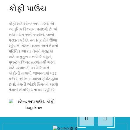
કોફી પાઉચ
કોફી માટે સ્ટેન્ડ અપ પાઉચ એ
આધુનિક ડિઝાઇન પસંદગી છે, જે
ખર્ચ બચત અને અસંખ્ય લાભો
પ્રદાન કરે છે. સ્વતંત્ર રીતે ઊભા
રહેવાની તેમની ક્ષમતા અને તેમનો
પરિચિત આકાર તેમને ગ્રાહકો
માટે અનુકૂળ બનાવે છે. વધુમાં,
પુલ-ટેબ ઝિપર સરળતાથી ભરવા
માટે પરવાનગી આપે છે અને
કોફીની તાજગી જાળવવામાં મદદ
કરે છે. ઓછા સામાન્ય ફોર્મેટ હોવા
છતાં, તેમની ઓછી કિંમતને કારણે
તેમની લોકપ્રિયતા વધી રહી છે.