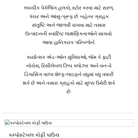
લવચીક પેકેજિંગ હલકો, સ્ટોર કરવા માટે સરળ,
પંચર અને આંસુ-પ્રૂફ છે. બહેતર ગ્રાહક
સંતુષ્ટિ અને જાળવી રાખવા માટે તમારા
ઉત્પાદનની સ્વાદિષ્ટ લાક્ષણિકતાઓને સાચવો.
આવા હાનિકારક પરિબળોને.
કાર્યાત્મક એડ-ઓન સુવિધાઓ, જેમ કે ફાટી
નૉચેસ, રિસીલેબલ ઝિપ ક્લોઝર અને વન-વે
ડિગાસિંગ વાલ્વ શેલ્ફ-લાઇફને વધુમાં વધુ વધારી
શકે છે અને તમારા ગ્રાહકો માટે મૂલ્ય ઉમેરી શકે
છે.
કમ્પોસ્ટેબલ કોફી પાઉચ