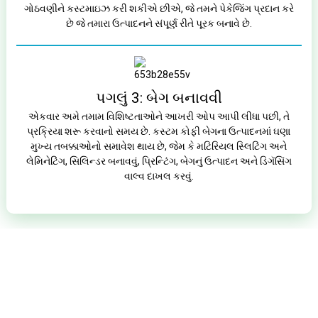
ગોઠવણીને કસ્ટમાઇઝ કરી શકીએ છીએ, જે તમને પેકેજિંગ પ્રદાન કરે
છે જે તમારા ઉત્પાદનને સંપૂર્ણ રીતે પૂરક બનાવે છે.
પગલું 3: બેગ બનાવવી
એકવાર અમે તમામ વિશિષ્ટતાઓને આખરી ઓપ આપી લીધા પછી, તે
પ્રક્રિયા શરૂ કરવાનો સમય છે. કસ્ટમ કોફી બેગના ઉત્પાદનમાં ઘણા
મુખ્ય તબક્કાઓનો સમાવેશ થાય છે, જેમ કે મટિરિયલ સ્લિટિંગ અને
લેમિનેટિંગ, સિલિન્ડર બનાવવું, પ્રિન્ટિંગ, બેગનું ઉત્પાદન અને ડિગૅસિંગ
વાલ્વ દાખલ કરવું.
હવે, તમને સુધારેલ કોફી પાઉચ શોધવાનો સમય આવી ગયો છે!