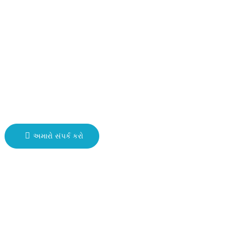
ચીન
fannie@hzdlpack.com
+86 13410678885
ન્યૂઝલેટર્સ
તમારો ઈમેલ દાખલ કરો અને અમે તમને નવીનતમ માહિતી યોજનાઓ
મોકલીશું.
અમારો સંપર્ક કરો
કૉપિરાઇટ © 2023 HUIZHOU XINDINGLI PACK CO., LTD. બધા
હકો અમારી પાસે રાખેલા છે
સાઇટમેપ
સાઇટમેપટ્રાન્સ