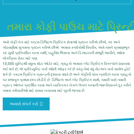
તમારા કોફી પાઉચ માટે પ્રિન્ટ
અમે કૉફી બેગ માટે કસ્ટમ ડિજિટલ પ્રિન્ટિંગ સેવાઓ પ્રદાન કરીએ છીએ, કદ અને
ગોઠવણીમાં સુગમતા પ્રદાન કરીએ છીએ. અમારા સ્પર્ધકોથી વિપરીત, અમે તમને પ્રમાણભૂત
કદ સુધી પ્રતિબંધિત કરતા નથી, બહુવિધ ભિન્નતા અને ડિઝાઇનની મંજૂરી આપીને, ઓછા
લોકપ્રિય રોસ્ટ માટે પણ.
10,000 યુનિટથી વધુના મોટા ઓર્ડર માટે, ગ્રાહકો અમારા પ્લેટ પ્રિન્ટિંગ વિકલ્પોને ધ્યાનમાં
લઈ શકે છે, જે પ્રતિ-યુનિટ ખર્ચ ઓછો ઓફર કરે છે પરંતુ તેમાં વધુ સેટઅપ ખર્ચ સામેલ હોઈ
શકે છે. કસ્ટમ પ્રિન્ટિંગ બ્રાન્ડની દૃશ્યતા વધારે છે અને કોફીની પાંખ બ્રાઉઝ કરતા ગ્રાહકો
પર મજબૂત પ્રથમ છાપ છોડી દે છે. ડિજિટલ અને પ્લેટ પ્રિન્ટિંગ સાથે, તમારી પાસે તમારી
બ્રાન્ડ ઓળખ પ્રદર્શિત કરવા અને વ્યક્તિગત બેગને લેબલ કરવાની જરૂરિયાતને દૂર કરીને
તમારા કર્મચારીઓ માટે સમય બચાવવા માટે પૂરતી જગ્યા છે.
અમારો સંપર્ક કરો