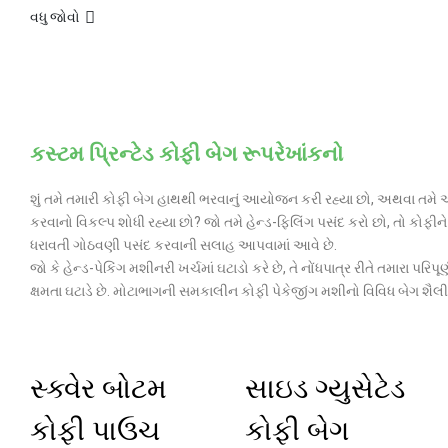
વધુ જોવો
કસ્ટમ પ્રિન્ટેડ કોફી બેગ રૂપરેખાંકનો
શું તમે તમારી કોફી બેગ હાથથી ભરવાનું આયોજન કરી રહ્યા છો, અથવા તમે
કરવાનો વિકલ્પ શોધી રહ્યા છો? જો તમે હેન્ડ-ફિલિંગ પસંદ કરો છો, તો કોફીન
ધરાવતી ગોઠવણી પસંદ કરવાની સલાહ આપવામાં આવે છે.
જો કે હેન્ડ-પેકિંગ મશીનરી ખર્ચમાં ઘટાડો કરે છે, તે નોંધપાત્ર રીતે તમારા પર
ક્ષમતા ઘટાડે છે. મોટાભાગની સમકાલીન કોફી પેકેજીંગ મશીનો વિવિધ બેગ શૈ
સ્ક્વેર બોટમ
સાઇડ ગ્યુસેટેડ
કોફી પાઉચ
કોફી બેગ