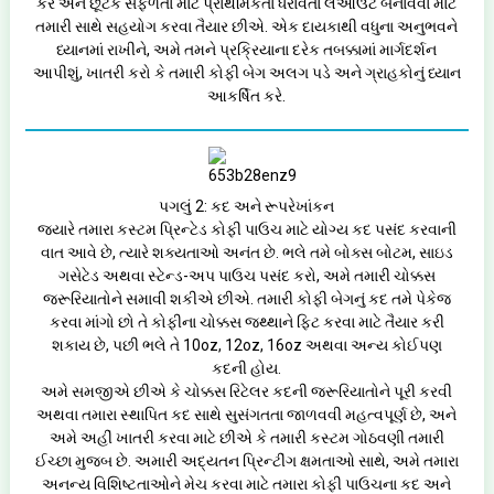
કરે અને છૂટક સફળતા માટે પ્રાથમિકતા ધરાવતા લેઆઉટ બનાવવા માટે
તમારી સાથે સહયોગ કરવા તૈયાર છીએ. એક દાયકાથી વધુના અનુભવને
ધ્યાનમાં રાખીને, અમે તમને પ્રક્રિયાના દરેક તબક્કામાં માર્ગદર્શન
આપીશું, ખાતરી કરો કે તમારી કોફી બેગ અલગ પડે અને ગ્રાહકોનું ધ્યાન
આકર્ષિત કરે.
પગલું 2: કદ અને રૂપરેખાંકન
જ્યારે તમારા કસ્ટમ પ્રિન્ટેડ કોફી પાઉચ માટે યોગ્ય કદ પસંદ કરવાની
વાત આવે છે, ત્યારે શક્યતાઓ અનંત છે. ભલે તમે બોક્સ બોટમ, સાઇડ
ગસેટેડ અથવા સ્ટેન્ડ-અપ પાઉચ પસંદ કરો, અમે તમારી ચોક્કસ
જરૂરિયાતોને સમાવી શકીએ છીએ. તમારી કોફી બેગનું કદ તમે પેકેજ
કરવા માંગો છો તે કોફીના ચોક્કસ જથ્થાને ફિટ કરવા માટે તૈયાર કરી
શકાય છે, પછી ભલે તે 10oz, 12oz, 16oz અથવા અન્ય કોઈપણ
કદની હોય.
અમે સમજીએ છીએ કે ચોક્કસ રિટેલર કદની જરૂરિયાતોને પૂરી કરવી
અથવા તમારા સ્થાપિત કદ સાથે સુસંગતતા જાળવવી મહત્વપૂર્ણ છે, અને
અમે અહીં ખાતરી કરવા માટે છીએ કે તમારી કસ્ટમ ગોઠવણી તમારી
ઈચ્છા મુજબ છે. અમારી અદ્યતન પ્રિન્ટીંગ ક્ષમતાઓ સાથે, અમે તમારા
અનન્ય વિશિષ્ટતાઓને મેચ કરવા માટે તમારા કોફી પાઉચના કદ અને