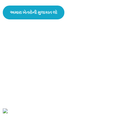
અમારા ખેતરોની મુલાકાત લો
દર્દની જાતે કાળજી લેવી જરૂરી છે, અને તે પછી દર્દીની વૃદ્ધિ થશે, પરંતુ તે જ