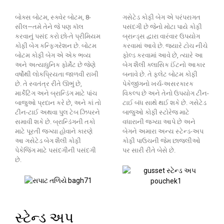
બોક્સ બોટમ, સ્ક્વેર બોટમ, 8-
ગસેટેડ કોફી બેગ એ પરંપરાગત
સીલ—તમે તેને જે પણ કૉલ
પસંદગી છે જેનો મોટા પાયે કોફી
કરવાનું પસંદ કરો છો-તે પ્રીમિયમ
બ્રાન્ડ્સ દ્વારા વારંવાર ઉપયોગ
કોફી બેગ કન્ફિગરેશન છે. બોટમ
કરવામાં આવે છે. જ્યારે ટોચ નીચે
બોટમ કોફી બેગ એ એક ભવ્ય
ફોલ્ડ કરવામાં આવે છે, ત્યારે આ
અને અત્યાધુનિક ફોર્મેટ છે જેણે
બેગ શૈલી ક્લાસિક ઈંટનો આકાર
વર્ષોથી લોકપ્રિયતા જાળવી રાખી
બનાવે છે. તે ફ્લેટ બોટમ કોફી
છે. તે સ્વતંત્ર રીતે ઊભું છે,
પેકેજીંગનો ખર્ચ-અસરકારક
માર્કેટિંગ અને બ્રાન્ડિંગ માટે પાંચ
વિકલ્પ છે અને તેનો ઉપયોગ ટીન-
બાજુઓ પ્રદાન કરે છે, અને કાં તો
ટાઈ બંધ સાથે થઈ શકે છે. ગસેટેડ
ટીન-ટાઈ અથવા પુલ ટેબ ઝિપરને
બાજુઓ કોફી સ્ટોરેજ માટે
સમાવી શકે છે. બ્રાન્ડિંગની તકો
વધારાની જગ્યા આપે છે અને
માટે પૂરતી જગ્યા હોવાને કારણે
બેગને અમારા અન્ય સ્ટેન્ડ-અપ
આ ગસેટેડ બેગ શૈલી કોફી
કોફી પાઉચની જેમ છાજલીઓ
પેકેજિંગ માટે પસંદગીની પસંદગી
પર સારી રીતે બેસે છે.
છે.
સ્ટેન્ડ અપ