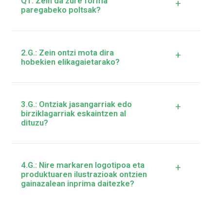
Q1: Zein da zure forma
+
paregabeko poltsak?
2.G.: Zein ontzi mota dira
+
hobekien elikagaietarako?
3.G.: Ontziak jasangarriak edo
+
birziklagarriak eskaintzen al
dituzu?
4.G.: Nire markaren logotipoa eta
+
produktuaren ilustrazioak ontzien
gainazalean inprima daitezke?