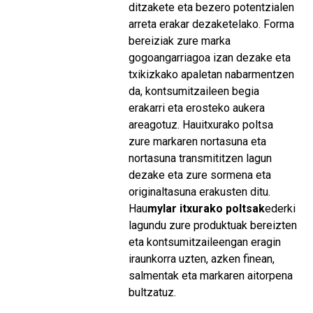
ditzakete eta bezero potentzialen
arreta erakar dezaketelako. Forma
bereiziak zure marka
gogoangarriagoa izan dezake eta
txikizkako apaletan nabarmentzen
da, kontsumitzaileen begia
erakarri eta erosteko aukera
areagotuz. Hau
itxurako poltsa
zure markaren nortasuna eta
nortasuna transmititzen lagun
dezake eta zure sormena eta
originaltasuna erakusten ditu.
Hau
mylar itxurako poltsak
ederki
lagundu zure produktuak bereizten
eta kontsumitzaileengan eragin
iraunkorra uzten, azken finean,
salmentak eta markaren aitorpena
bultzatuz.