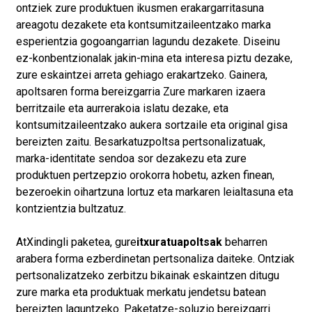
ontziek zure produktuen ikusmen erakargarritasuna
areagotu dezakete eta kontsumitzaileentzako marka
esperientzia gogoangarrian lagundu dezakete. Diseinu
ez-konbentzionalak jakin-mina eta interesa piztu dezake,
zure eskaintzei arreta gehiago erakartzeko. Gainera,
a
poltsaren forma bereizgarria
Zure markaren izaera
berritzaile eta aurrerakoia islatu dezake, eta
kontsumitzaileentzako aukera sortzaile eta original gisa
bereizten zaitu. Besarkatuz
poltsa pertsonalizatuak
,
marka-identitate sendoa sor dezakezu eta zure
produktuen pertzepzio orokorra hobetu, azken finean,
bezeroekin oihartzuna lortuz eta markaren leialtasuna eta
kontzientzia bultzatuz.
At
Xindingli paketea
, gure
itxuratua
poltsak
beharren
arabera forma ezberdinetan pertsonaliza daiteke. Ontziak
pertsonalizatzeko zerbitzu bikainak eskaintzen ditugu
zure marka eta produktuak merkatu jendetsu batean
bereizten laguntzeko. Paketatze-soluzio bereizgarri