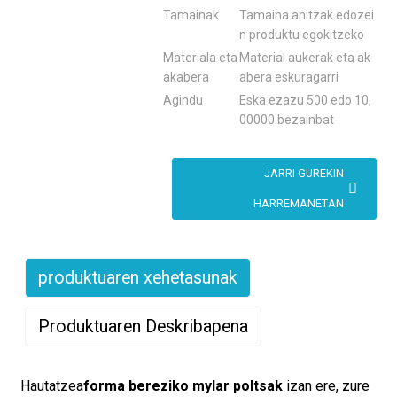
Tamainak
Tamaina anitzak edozei
n produktu egokitzeko
Materiala eta
Material aukerak eta ak
akabera
abera eskuragarri
Agindu
Eska ezazu 500 edo 10,
00000 bezainbat
JARRI GUREKIN
HARREMANETAN
produktuaren xehetasunak
Produktuaren Deskribapena
Hautatzea
forma bereziko mylar poltsak
izan ere, zure