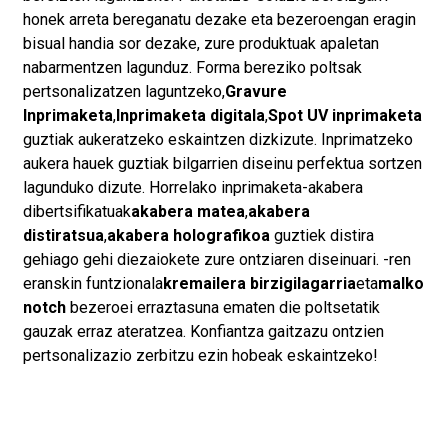
honek arreta bereganatu dezake eta bezeroengan eragin
bisual handia sor dezake, zure produktuak apaletan
nabarmentzen lagunduz. Forma bereziko poltsak
pertsonalizatzen laguntzeko,
Gravure
Inprimaketa
,
Inprimaketa digitala
,
Spot UV inprimaketa
guztiak aukeratzeko eskaintzen dizkizute. Inprimatzeko
aukera hauek guztiak bilgarrien diseinu perfektua sortzen
lagunduko dizute. Horrelako inprimaketa-akabera
dibertsifikatuak
akabera matea
,
akabera
distiratsua
,
akabera holografikoa
guztiek distira
gehiago gehi diezaiokete zure ontziaren diseinuari. -ren
eranskin funtzionala
kremailera birzigilagarria
eta
malko
notc
h
bezeroei erraztasuna ematen die poltsetatik
gauzak erraz ateratzea. Konfiantza gaitzazu ontzien
pertsonalizazio zerbitzu ezin hobeak eskaintzeko!