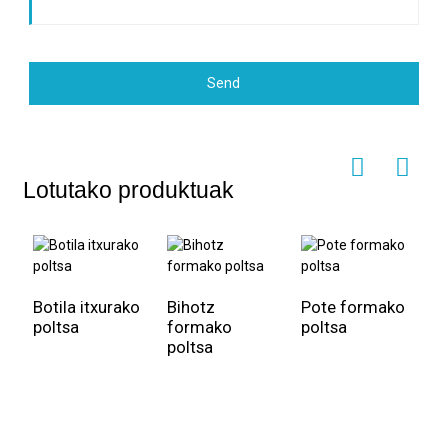
Send
Lotutako produktuak
Botila itxurako
Bihotz
Pote formako
poltsa
formako
poltsa
poltsa