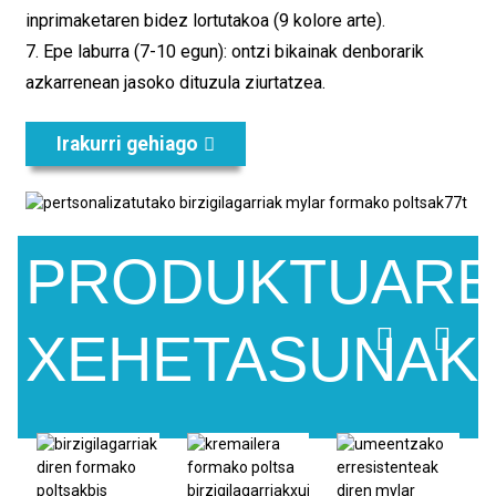
inprimaketaren bidez lortutakoa (9 kolore arte).
7. Epe laburra (7-10 egun): ontzi bikainak denborarik
azkarrenean jasoko dituzula ziurtatzea.
Irakurri gehiago
PRODUKTUAR
XEHETASUNAK