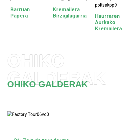
Barruan
Kremailera
Papera
Birzigilagarria
Haurraren
Aurkako
Kremailera
OHIKO
GALDERAK
OHIKO GALDERAK