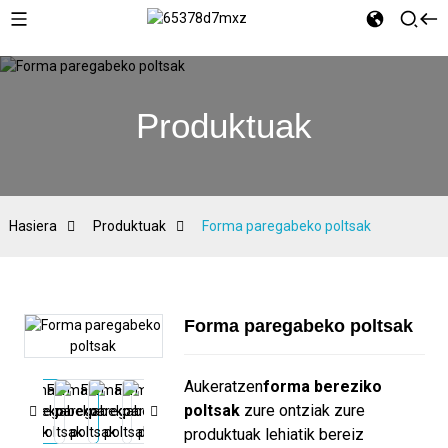
Produktuak
Hasiera
Produktuak
Forma paregabeko poltsak
Forma paregabeko poltsak
Aukeratzen
forma bereziko
poltsak
zure ontziak zure
produktuak lehiatik bereiz