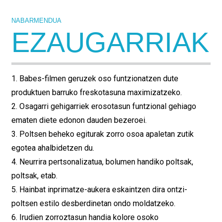
NABARMENDUA
EZAUGARRIAK
1. Babes-filmen geruzek oso funtzionatzen dute
produktuen barruko freskotasuna maximizatzeko.
2. Osagarri gehigarriek erosotasun funtzional gehiago
ematen diete edonon dauden bezeroei.
3. Poltsen beheko egiturak zorro osoa apaletan zutik
egotea ahalbidetzen du.
4. Neurrira pertsonalizatua, bolumen handiko poltsak,
poltsak, etab.
5. Hainbat inprimatze-aukera eskaintzen dira ontzi-
poltsen estilo desberdinetan ondo moldatzeko.
6. Irudien zorroztasun handia kolore osoko