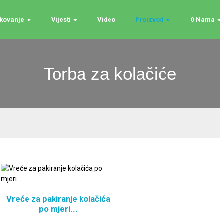
akovanje
Vijesti
Video
Proizvod
O Nama
Torba za kolačiće
Vreće za pakiranje kolačića
po mjeri...