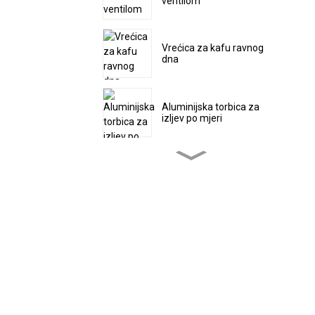
ventilom
Vrećica za kafu ravnog
dna
Aluminijska torbica za
izljev po mjeri
Kraft papirna torbica za
izljev
Corner Spout Pouch
Vrećica za izljev tekućine