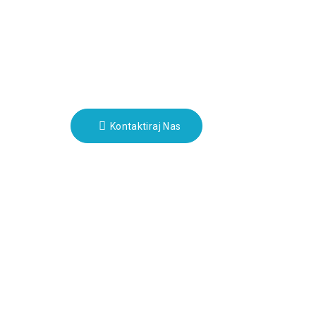
Newsletters
Crowd
Unesite svoju e-poštu i poslat
ćemo vam najnovije planove
informacija.
uo
Kontaktiraj Nas
m
zadržana