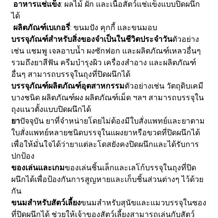
อาหารแช่แข็ง
: ผลไม้ ผัก และเนื้อสัตว์แช่แข็งแบบปิดผนึก
ได้
ผลิตภัณฑ์เบเกอรี่
: ขนมปัง คุกกี้ และขนมอบ
บรรจุภัณฑ์สำหรับสิ่งของจำเป็นในชีวิตประจำวัน
ตัวอย่าง
เช่น แชมพู เจลอาบน้ำ ผงซักฟอก และผลิตภัณฑ์เหลวอื่นๆ
รวมถึงยาสีฟัน ครีมบำรุงผิว เครื่องสำอาง และผลิตภัณฑ์
อื่นๆ สามารถบรรจุในถุงที่ปิดผนึกได้
บรรจุภัณฑ์ผลิตภัณฑ์อุตสาหกรรม
ตัวอย่างเช่น วัตถุดิบเคมี
บางชนิด ผลิตภัณฑ์ผง ผลิตภัณฑ์เม็ด ฯลฯ สามารถบรรจุใน
ถุงแนวตั้งแบบปิดผนึกได้
ยา
ปัจจุบัน ยาที่จำหน่ายโดยไม่ต้องมีใบสั่งแพทย์และยาตาม
ใบสั่งแพทย์หลายชนิดบรรจุในแผงยาหรือขวดที่ปิดผนึกได้
เพื่อให้มั่นใจได้ว่ายาแต่ละโดสยังคงปิดผนึกและได้รับการ
ปกป้อง
ของเล่นและเกม
ของเล่นชิ้นเล็กและเลโก้บรรจุในถุงที่ปิด
ผนึกได้เพื่อป้องกันการสูญหายและเก็บชิ้นส่วนต่างๆ ไว้ด้วย
กัน
ขนมสำหรับสัตว์เลี้ยง
ขนมสำหรับสุนัขและแมวบรรจุในซอง
ที่ปิดผนึกได้ ช่วยให้เจ้าของสัตว์เลี้ยงสามารถเล่นกับสัตว์