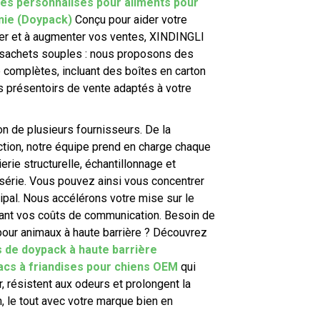
es personnalisés pour aliments pour
ie (Doypack)
Conçu pour aider votre
r et à augmenter vos ventes, XINDINGLI
sachets souples : nous proposons des
 complètes, incluant des boîtes en carton
 présentoirs de vente adaptés à votre
on de plusieurs fournisseurs. De la
ction, notre équipe prend en charge chaque
nierie structurelle, échantillonnage et
 série. Vous pouvez ainsi vous concentrer
cipal. Nous accélérons votre mise sur le
sant vos coûts de communication. Besoin de
pour animaux à haute barrière ? Découvrez
s de doypack à haute barrière
acs à friandises pour chiens OEM
qui
r, résistent aux odeurs et prolongent la
, le tout avec votre marque bien en