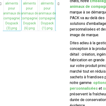
chats, notre
Emballag
animaux de compagn
marque à se démarque
PACK va au-delà des 
solutions d’emballage
personnalisées et des
image de marque.
Dites adieu à la gesti
conception à la produ
détail : création, ingé
fabrication en grande
sur votre produit prin
marché tout en rédui
sachets à friandises 
notre gamme.
option
personnalisées
et
s
préservent la fraîcheu
durée de conservation
évidence.