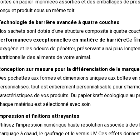
oîtes en papier imprimées assorties et des emballages de présen
onçu et produit sous un même toit.
Technologie de barrière avancée à quatre couches
os sachets sont dotés d'une structure composite à quatre co
performances exceptionnelles en matière de barrière
Ce fil
'oxygène et les odeurs de pénétrer, préservant ainsi plus longtemp
utritionnelle des aliments de votre animal.
onception sur mesure pour la différenciation de la marque
es pochettes aux formes et dimensions uniques aux boîtes en c
ersonnalisés, tout est entièrement personnalisable pour s'harmo
aractéristiques de vos produits. Du papier kraft écologique au 
haque matériau est sélectionné avec soin.
mpression et finitions attrayantes
tilisez l'impression numérique haute résolution associée à des 
arquage à chaud, le gaufrage et le vernis UV. Ces effets donnent v