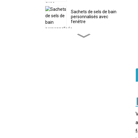
Sachets de sels de bain
personnalisés avec
fenêtre
Sachet d'emballage
écologique personnalisé
pour poudre de protéines
Sacs à vers plastifiés
personnalisés avec trou
Sac personnalisé en
forme de bonbons de Noël
avec fermeture éclair
Sachets de thé
V
refermables avec
marquage à chaud
a
personnalisé
f