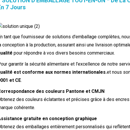
* SOLUTION D'EMBALLAGE TOUT-EN-UN * De La Co
En 7 Jours
n tant que fournisseur de solutions d'emballage complètes, nou
a conception à la production, assurant ainsi une livraison optimal
ualité
pour répondre à vos divers besoins commerciaux.
our garantir la sécurité alimentaire et l'excellence de notre serv
ualité est conforme aux normes internationales.
et nous som
001 et CE
.
Correspondance des couleurs Pantone et CMJN
btenez des couleurs éclatantes et précises grâce à des encres 
arque cohérente.
ssistance gratuite en conception graphique
btenez des emballages entièrement personnalisés qui reflètent v