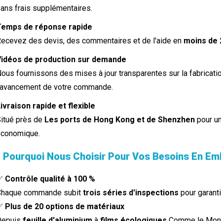
ans frais supplémentaires.
Temps de réponse rapide
ecevez des devis, des commentaires et de l'aide en
moins de 
Vidéos de production sur demande
ous fournissons des mises à jour transparentes sur la fabricati
'avancement de votre commande.
ivraison rapide et flexible
itué près de
Les ports de Hong Kong et de Shenzhen
pour un
économique.
▌Pourquoi Nous Choisir Pour Vos Besoins En Em
✅
Contrôle qualité à 100 %
Chaque commande subit
trois séries d'inspections
pour garanti
✅
Plus de 20 options de matériaux
Depuis
feuille d'aluminium
à
films écologiques
Comme le Mono-