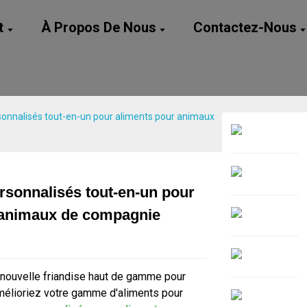
t
À Propos De Nous
Contactez-Nous
onnalisés tout-en-un pour aliments pour animaux
rsonnalisés tout-en-un pour
 animaux de compagnie
Loading...
Loading...
 nouvelle friandise haut de gamme pour
mélioriez votre gamme d'aliments pour