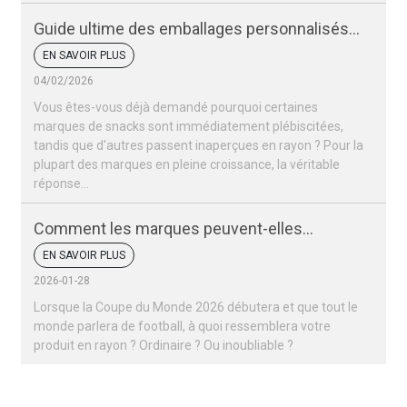
Guide ultime des emballages personnalisés
pour snacks
EN SAVOIR PLUS
04/02/2026
Vous êtes-vous déjà demandé pourquoi certaines
marques de snacks sont immédiatement plébiscitées,
tandis que d'autres passent inaperçues en rayon ? Pour la
plupart des marques en pleine croissance, la véritable
réponse…
Comment les marques peuvent-elles
remporter un succès retentissant lors de la
EN SAVOIR PLUS
Coupe du monde 2026 ?
2026-01-28
Lorsque la Coupe du Monde 2026 débutera et que tout le
monde parlera de football, à quoi ressemblera votre
produit en rayon ? Ordinaire ? Ou inoubliable ?