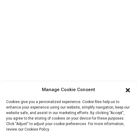
Contactez-nous
Produits
Visite de l'usine
À propos de nous
Informations De Contact
Bloc B-29, Parc d'innovation VanYang Crowd, n° 1, rue
ShuangYang, ville de YangQiao, district de BoLuo, ville de
HuiZhou, 516157, Chine
Manage Cookie Consent
fannie@hzdlpack.com
Cookies give you a personalized experience. Cookie files help us to
enhance your experience using our website, simplify navigation, keep our
+86 13410678885
website safe, and assist in our marketing efforts. By clicking "Accept",
you agree to the storing of cookies on your device for these purposes.
Bulletins D'information
Click "Adjust" to adjust your cookie preferences. For more information,
review our Cookies Policy.