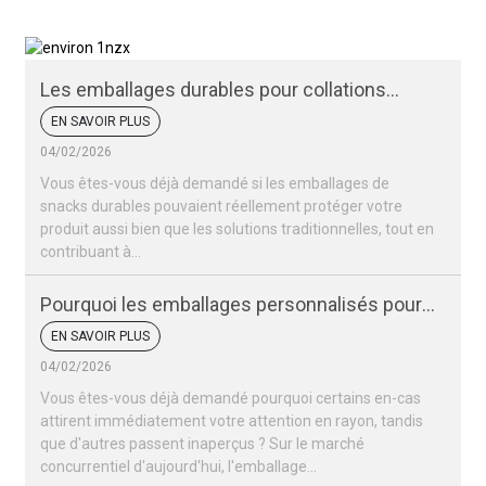
Les emballages durables pour collations
peuvent-ils protéger vos produits ?
EN SAVOIR PLUS
04/02/2026
Vous êtes-vous déjà demandé si les emballages de
snacks durables pouvaient réellement protéger votre
produit aussi bien que les solutions traditionnelles, tout en
contribuant à...
Pourquoi les emballages personnalisés pour
vos snacks sont-ils si importants pour votre
EN SAVOIR PLUS
marque ?
04/02/2026
Vous êtes-vous déjà demandé pourquoi certains en-cas
attirent immédiatement votre attention en rayon, tandis
que d'autres passent inaperçus ? Sur le marché
concurrentiel d'aujourd'hui, l'emballage…